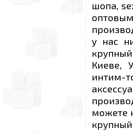
шопа, se
опто
произво
у нас н
крупный
Киеве, 
интим-
аксесс
произво
можете к
крупны