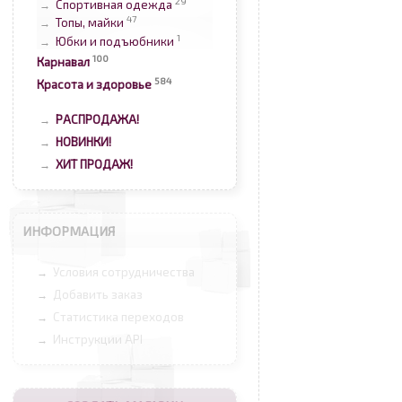
29
Спортивная одежда
→
47
Топы, майки
→
1
Юбки и подъюбники
→
100
Карнавал
584
Красота и здоровье
РАСПРОДАЖА!
→
НОВИНКИ!
→
ХИТ ПРОДАЖ!
→
ИНФОРМАЦИЯ
Условия сотрудничества
→
Добавить заказ
→
Статистика переходов
→
Инструкции API
→