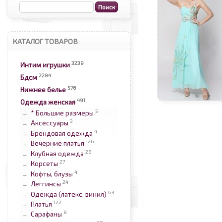
КАТАЛОГ ТОВАРОВ
3239
Интим игрушки
2284
Бдсм
576
Нижнее белье
491
Одежда женская
5
* Большие размеры
→
3
Аксессуары
→
4
Брендовая одежда
→
126
Вечерние платья
→
28
Клубная одежда
→
27
Корсеты
→
4
Кофты, блузы
→
24
Леггинсы
→
63
Одежда (латекс, винил)
→
122
Платья
→
8
Сарафаны
→