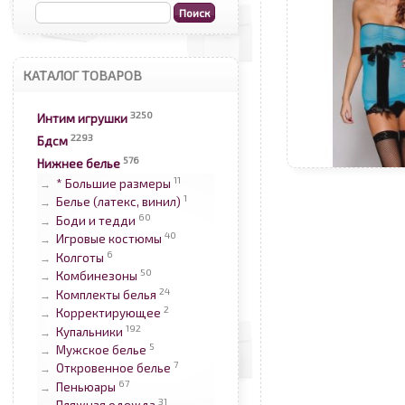
КАТАЛОГ ТОВАРОВ
3250
Интим игрушки
2293
Бдсм
576
Нижнее белье
11
* Большие размеры
→
1
Белье (латекс, винил)
→
60
Боди и тедди
→
40
Игровые костюмы
→
6
Колготы
→
50
Комбинезоны
→
24
Комплекты белья
→
2
Корректирующее
→
192
Купальники
→
5
Мужское белье
→
7
Откровенное белье
→
67
Пеньюары
→
31