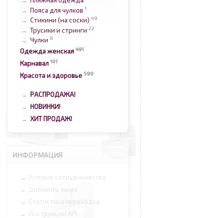
Пляжная одежда
→
1
Пояса для чулков
→
49
Стикини (на соски)
→
22
Трусики и стринги
→
8
Чулки
→
491
Одежда женская
101
Карнавал
590
Красота и здоровье
РАСПРОДАЖА!
→
НОВИНКИ!
→
ХИТ ПРОДАЖ!
→
ИНФОРМАЦИЯ
Условия сотрудничества
→
Добавить заказ
→
Статистика переходов
→
Инструкции API
→