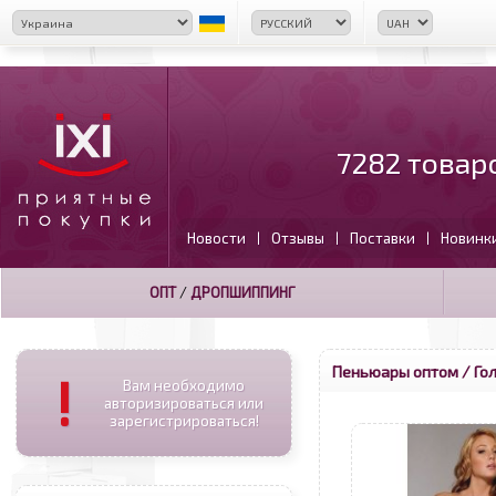
7282 товар
Новости
Отзывы
Поставки
Новинк
|
|
|
ОПТ
/
ДРОПШИППИНГ
Пеньюары оптом
/ Го
!
Вам необходимо
авторизироваться или
зарегистрироваться!