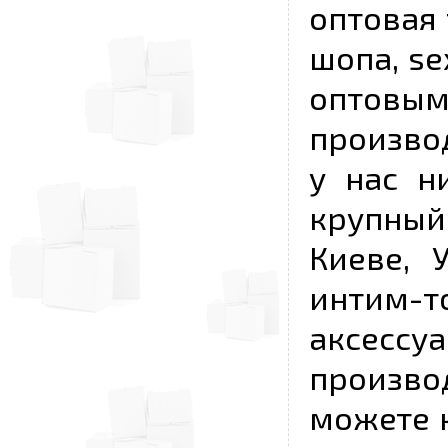
оптовая 
шопа, se
опто
произво
у нас н
крупный
Киеве, 
интим-
аксесс
произво
можете к