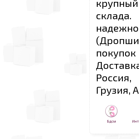
крупны
склада
надежно
(Дропш
покупо
Достав
Россия,
Грузия, 
Бдсм
Инт