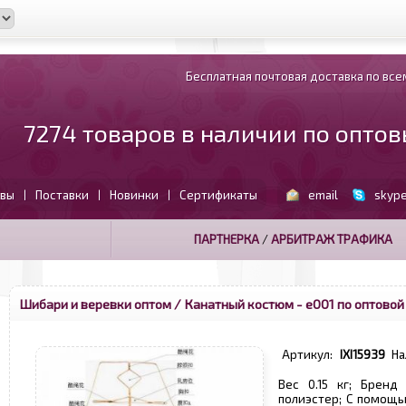
Бесплатная почтовая доставка по всем
7274 товаров в наличии по опто
вы
Поставки
Новинки
Сертификаты
email
skyp
|
|
|
ПАРТНЕРКА
/
АРБИТРАЖ ТРАФИКА
Шибари и веревки оптом
/ Канатный костюм - е001 по оптовой
Артикул:
IXI15939
На
Вес 0.15 кг; Бренд
полиэстер; С помощь