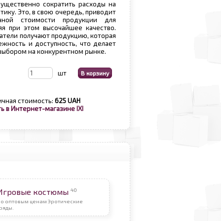
существенно сократить расходы на
тику. Это, в свою очередь, приводит
ной стоимости продукции для
яя при этом высочайшее качество.
патели получают продукцию, которая
ежность и доступность, что делает
выбором на конкурентном рынке.
шт
ичная стоимость:
625 UAH
ь в Интернет-магазине IXI
40
Игровые костюмы
По оптовым ценам Эротические
ряды.