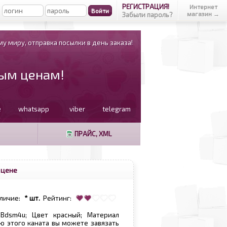
РЕГИСТРАЦИЯ!
Интернет
магазин →
Забыли пароль?
у миру, отправка посылки в день заказа!
вым ценам!
e
whatsapp
viber
telegram
ПРАЙС, XML
 цене
личие:
* шт.
Рейтинг:
 Bdsm4u; Цвет красный; Материал
ю этого каната вы можете завязать