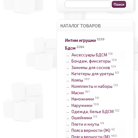
КАТАЛОГ ТОВАРОВ
3239
Интим игрушки
2284
Бдсм
118
Аксессуары БДСМ
→
159
Бондаж, фиксаторы
→
124
Зажимы для сосков
→
60
Катетеры для уретры
→
180
Кляпы
→
135
Комплекты и наборы
→
187
Маски
→
58
Наножники
→
109
Наручники
→
132
Одежда, белье БДСМ
→
113
Ошейники
→
49
Плети и кнуты
→
42
Пояса верности (Ж)
→
463
Пояса верности (М)
→