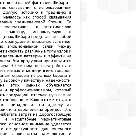
йте волю вашей фантазии. Шибари -
ство связывания с использованием
т долгую историю и традицию в
и началось как способ связывания
емена средневековой Японии. Со
превратилось в эстетическую
ую практику, используемую в
сценах. Шибари представляет собой
которая уделяет внимание эстетике,
ию эмоциональной связи между
ет включать различные типы узлов и
ределенные паттерны и эффекты на
овека. Эта продукция производится
 чем 30-летним опытом работы в
 интимных и медицинских товаров.
омным спросом на рынках Европы и
у высокому качеству и надежности.
на этих рынках объясняется
м и профессионализмом, который
вать продукцию, отвечающую самым
и требованиям. Важно отметить, что
 не принадлежит ни одному из
ких или европейских брендов. Это
избегать затрат на дорогостоящую
ку и масштабные маркетинговые
ого, основное внимание уделяется
 и ее доступности для конечного
твие высоких затрат на маркетинг и