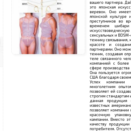
вашего партнера. Да
это японская искус
веревок. Оно имее
японской культуре 
преступников во вр
временем шибари 
искусствоведческ
сексуальных и BDSM-
технику связывания, 
красоте и создан
партнерами. Оно мож
техник, создавая оп
теле связанного чел
компанией с более
сфере производства
Она пользуется огр
США благодаря своем
Успех компании 
многолетним опыто
позволяет ей созда
строгим стандартам 
данная продукция
известных американс
позволяет компании 
красочную упаков
кампании. Вместо эт
качеству продукции
потребителя. Отсутс