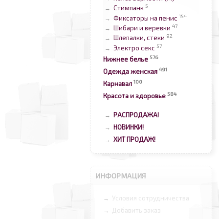
5
Стимпанк
→
154
Фиксаторы на пенис
→
47
Шибари и веревки
→
92
Шлепалки, стеки
→
57
Электро секс
→
576
Нижнее белье
491
Одежда женская
100
Карнавал
584
Красота и здоровье
РАСПРОДАЖА!
→
НОВИНКИ!
→
ХИТ ПРОДАЖ!
→
ИНФОРМАЦИЯ
Условия сотрудничества
→
Добавить заказ
→