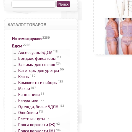
КАТАЛОГ ТОВАРОВ
3239
Интим игрушки
2284
Бдсм
118
Аксессуары БДСМ
→
159
Бондаж, фиксаторы
→
124
Зажимы для сосков
→
60
Катетеры для уретры
→
180
Кляпы
→
135
Комплекты и наборы
→
187
Маски
→
58
Наножники
→
109
Наручники
→
132
Одежда, белье БДСМ
→
113
Ошейники
→
49
Плети и кнуты
→
42
Пояса верности (Ж)
→
463
Пояса верности (М)
→