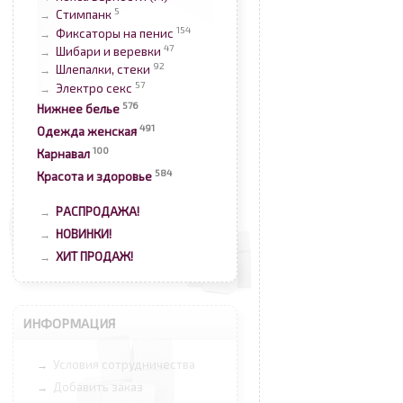
5
Стимпанк
→
154
Фиксаторы на пенис
→
47
Шибари и веревки
→
92
Шлепалки, стеки
→
57
Электро секс
→
576
Нижнее белье
491
Одежда женская
100
Карнавал
584
Красота и здоровье
РАСПРОДАЖА!
→
НОВИНКИ!
→
ХИТ ПРОДАЖ!
→
ИНФОРМАЦИЯ
Условия сотрудничества
→
Добавить заказ
→