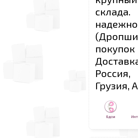
склада
надежно
(Дропш
покупо
Достав
Россия,
Грузия, 
Бдсм
Инт