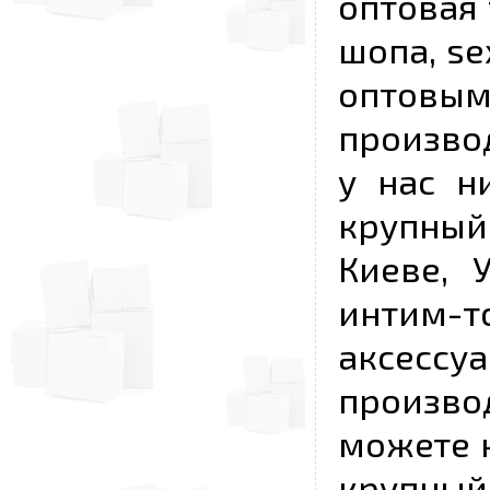
оптовая 
шопа, se
опто
произво
у нас н
крупный
Киеве, 
интим-
аксесс
произво
можете к
крупны