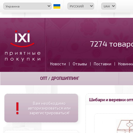
7274 товар
Новости
Отзывы
Поставки
Новинк
|
|
|
ОПТ
/
ДРОПШИППИНГ
Шибари и веревки оп
!
Вам необходимо
авторизироваться или
зарегистрироваться!