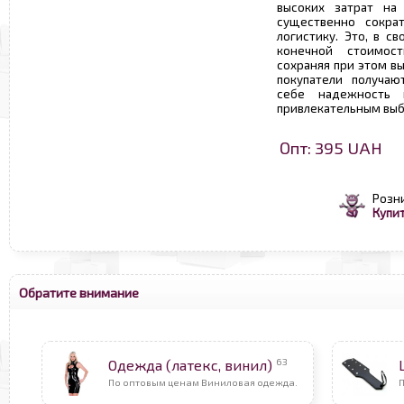
высоких затрат на 
существенно сокра
логистику. Это, в с
конечной стоимос
сохраняя при этом в
покупатели получаю
себе надежность 
привлекательным выб
Опт: 395 UAH
Розн
Купит
Обратите внимание
63
Одежда (латекс, винил)
По оптовым ценам Виниловая одежда.