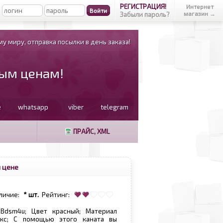
РЕГИСТРАЦИЯ!
Интернет
магазин →
Забыли пароль?
у миру, отправка посылки в день заказа!
вым ценам!
e
whatsapp
viber
telegram
ПРАЙС, XML
 цене
личие:
* шт.
Рейтинг:
 Bdsm4u; Цвет красный; Материал
екс; С помощью этого каната вы