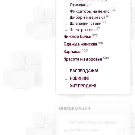
5
Стимпанк
→
154
Фиксаторы на пенис
→
47
Шибари и веревки
→
92
Шлепалки, стеки
→
57
Электро секс
→
576
Нижнее белье
491
Одежда женская
100
Карнавал
584
Красота и здоровье
РАСПРОДАЖА!
→
НОВИНКИ!
→
ХИТ ПРОДАЖ!
→
ИНФОРМАЦИЯ
Условия сотрудничества
→
Добавить заказ
→