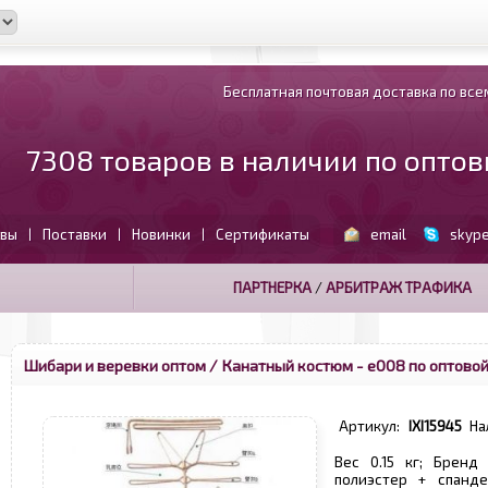
Бесплатная почтовая доставка по всем
7308 товаров в наличии по опто
вы
Поставки
Новинки
Сертификаты
email
skyp
|
|
|
ПАРТНЕРКА
/
АРБИТРАЖ ТРАФИКА
Шибари и веревки оптом
/ Канатный костюм - е008 по оптовой
Артикул:
IXI15945
На
Вес 0.15 кг; Бренд
полиэстер + спанд