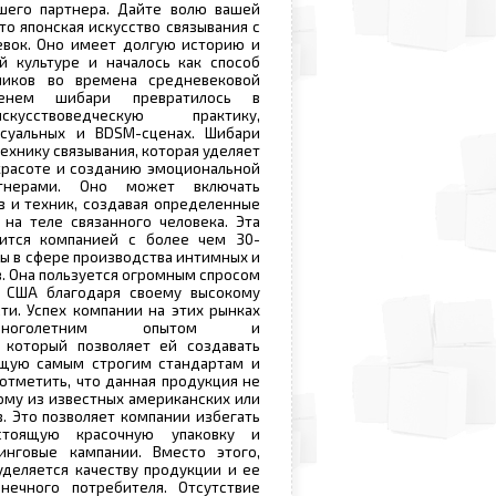
шего партнера. Дайте волю вашей
то японская искусство связывания с
евок. Оно имеет долгую историю и
й культуре и началось как способ
ников во времена средневековой
енем шибари превратилось в
кусствоведческую практику,
суальных и BDSM-сценах. Шибари
ехнику связывания, которая уделяет
красоте и созданию эмоциональной
тнерами. Оно может включать
в и техник, создавая определенные
на теле связанного человека. Эта
ится компанией с более чем 30-
ы в сфере производства интимных и
. Она пользуется огромным спросом
 США благодаря своему высокому
ти. Успех компании на этих рынках
многолетним опытом и
 который позволяет ей создавать
щую самым строгим стандартам и
отметить, что данная продукция не
му из известных американских или
. Это позволяет компании избегать
стоящую красочную упаковку и
нговые кампании. Вместо этого,
деляется качеству продукции и ее
нечного потребителя. Отсутствие