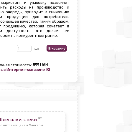
маркетинг и упаковку позволяет
тить расходы на производство и
вою очередь, приводит к снижению
ти продукции для потребителя,
ысочайшее качество. Таким образом,
т продукцию, которая сочетает в
и доступность, что делает ее
ором на конкурентном рынке.
шт
ичная стоимость:
655 UAH
ь в Интернет-магазине IXI
92
Шлепалки, стеки
По оптовым ценам Флогеры.