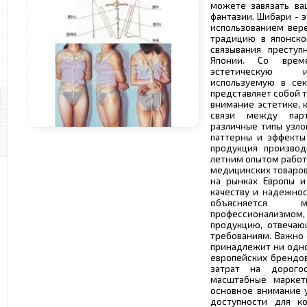
можете завязать ва
фантазии. Шибари - э
использованием вер
традицию в японско
связывания преступ
Японии. Со врем
эстетическую ис
используемую в сек
представляет собой т
внимание эстетике, 
связи между пар
различные типы узло
паттерны и эффекты 
продукция производ
летним опытом работ
медицинских товаров
на рынках Европы и
качеству и надежнос
объясняется 
профессионализмом,
продукцию, отвечаю
требованиям. Важно 
принадлежит ни одно
европейских брендов
затрат на дорого
масштабные маркети
основное внимание у
доступности для ко