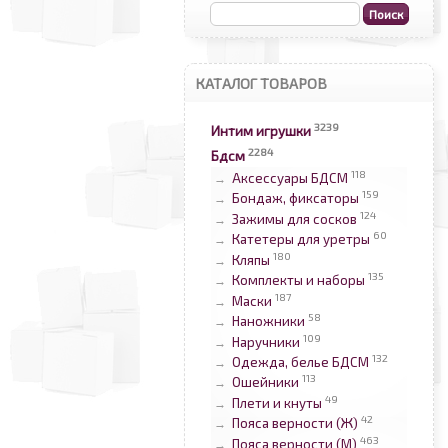
КАТАЛОГ ТОВАРОВ
3239
Интим игрушки
2284
Бдсм
118
Аксессуары БДСМ
→
159
Бондаж, фиксаторы
→
124
Зажимы для сосков
→
60
Катетеры для уретры
→
180
Кляпы
→
135
Комплекты и наборы
→
187
Маски
→
58
Наножники
→
109
Наручники
→
132
Одежда, белье БДСМ
→
113
Ошейники
→
49
Плети и кнуты
→
42
Пояса верности (Ж)
→
463
Пояса верности (М)
→