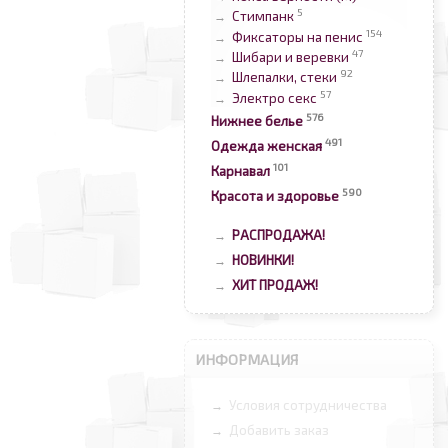
5
Стимпанк
→
154
Фиксаторы на пенис
→
47
Шибари и веревки
→
92
Шлепалки, стеки
→
57
Электро секс
→
576
Нижнее белье
491
Одежда женская
101
Карнавал
590
Красота и здоровье
РАСПРОДАЖА!
→
НОВИНКИ!
→
ХИТ ПРОДАЖ!
→
ИНФОРМАЦИЯ
Условия сотрудничества
→
Добавить заказ
→