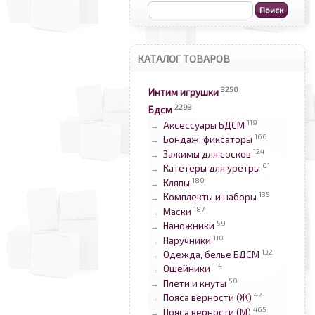
КАТАЛОГ ТОВАРОВ
3250
Интим игрушки
2293
Бдсм
119
Аксессуары БДСМ
→
160
Бондаж, фиксаторы
→
124
Зажимы для сосков
→
61
Катетеры для уретры
→
180
Кляпы
→
135
Комплекты и наборы
→
187
Маски
→
59
Наножники
→
110
Наручники
→
132
Одежда, белье БДСМ
→
114
Ошейники
→
50
Плети и кнуты
→
42
Пояса верности (Ж)
→
465
Пояса верности (М)
→