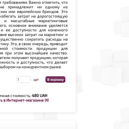
и требованиям. Важно отметить, что
 не принадлежит ни одному из
ких или европейских брендов. Это
избегать затрат на дорогостоящую
ку и масштабные маркетинговые
ого, основное внимание уделяется
 и ее доступности для конечного
твие высоких затрат на маркетинг и
существенно сократить расходы на
тику. Это, в свою очередь, приводит
ной стоимости продукции для
яя при этом высочайшее качество.
патели получают продукцию, которая
ежность и доступность, что делает
выбором на конкурентном рынке.
шт
ичная стоимость:
480 UAH
ь в Интернет-магазине IXI