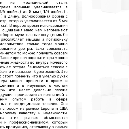
лен из медицинской стали.
тремя волнами увеличивается в
1/5 дюйма) до 8 мм ( 1/3 дюйма) .
 ) в длину. Волнообразная форма с
етр которых увеличивается от 5 мм
 8 см). В первое время использования
ы ощущения мало чем напоминают
аоборот мучительные ощущения. Со
расслабляет мышцы и потихоньку
удовольствие, только тогда можно
рованию уретры. Если совмещать
 минетом то можно получить совсем
. Также при помощи катетера можно
нные жидкости во внутрь мочевого
ать ее оттуда. Заниматься сексом с
бычно и вызывает бурю эмоций. Это
о стоит помнить что в умелых руках
етера может привести к ярким и
щениям а в неумелых к частым
тры что несет довольно плохие
одукция производится компанией с
тним опытом работы в сфере
ных и медицинских товаров. Она
м спросом на рынках Европы и США
ысокому качеству и надежности.
на этих рынках объясняется
м и профессионализмом, который
вать продукцию, отвечающую самым