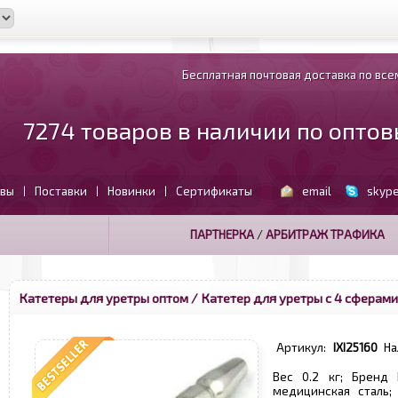
Бесплатная почтовая доставка по всем
7274 товаров в наличии по опто
вы
Поставки
Новинки
Сертификаты
email
skyp
|
|
|
ПАРТНЕРКА
/
АРБИТРАЖ ТРАФИКА
Катетеры для уретры оптом
/ Катетер для уретры с 4 сферами
Артикул:
IXI25160
На
Вес 0.2 кг; Бренд 
медицинская сталь;