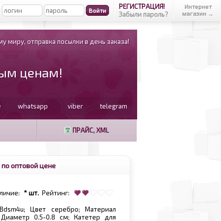
РЕГИСТРАЦИЯ!
Интернет
магазин →
Забыли пароль?
у миру, отправка посылки в день заказа!
вым ценам!
e
whatsapp
viber
telegram
ПРАЙС, XML
 по оптовой цене
личие:
* шт.
Рейтинг:
Bdsm4u; Цвет серебро; Материал
 Диаметр 0.5-0.8 см; Катетер для