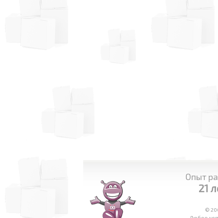
Опыт ра
21 л
© 20
Любое копи