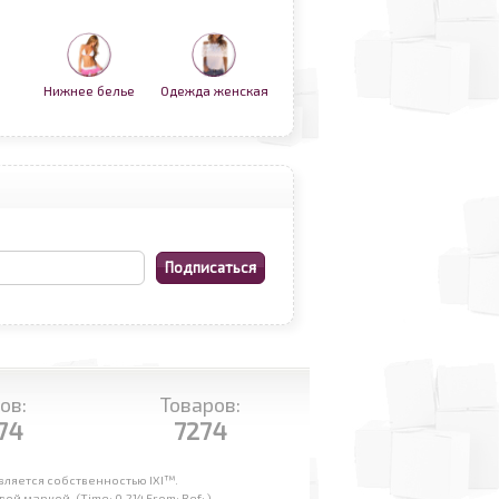
Нижнее белье
Одежда женская
ов:
Товаров:
74
7274
ляется собственностью IXI™.
маркой. (Time: 0.214 From: Ref: )