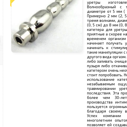
уретры изготов
Волнообразный с 
диаметре от 5 мм ( 
Примерно 2 мм (2, 5
тремя волнами, диам
(0, 5 см) до 8 мм (0,
катетера для уретр
приятные а скорее н
временем организм 
начинает получать 
начинать к стимули
такие манипуляции с
другого вида оргазм
либо заливать очище
пузыря либо откачив
катетером очень нео
стоит попробовать. Н
использование кат
незабываемым ощу
травмировании уре
последствия. Эта пр
более чем 30-ле
производства интим
пользуется огромны
благодаря своему в
Успех компании 
многолетним опыто
позволяет ей созда