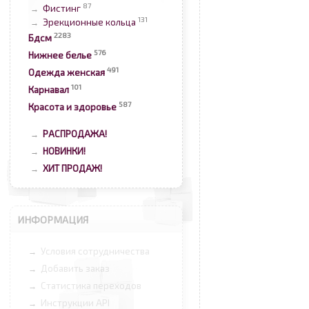
87
Фистинг
→
131
Эрекционные кольца
→
2283
Бдсм
576
Нижнее белье
491
Одежда женская
101
Карнавал
587
Красота и здоровье
РАСПРОДАЖА!
→
НОВИНКИ!
→
ХИТ ПРОДАЖ!
→
ИНФОРМАЦИЯ
Условия сотрудничества
→
Добавить заказ
→
Статистика переходов
→
Инструкции API
→