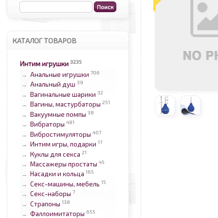
КАТАЛОГ ТОВАРОВ
3235
Интим игрушки
706
Анальные игрушки
→
39
Анальный душ
→
32
Вагинальные шарики
→
251
Вагины, мастурбаторы
→
38
Вакуумные помпы
→
481
Вибраторы
→
407
Вибростимуляторы
→
17
Интим игры, подарки
→
21
Куклы для секса
→
45
Массажеры простаты
→
165
Насадки и кольца
→
15
Секс-машины, мебель
→
7
Секс-наборы
→
138
Страпоны
→
655
Фаллоимитаторы
→