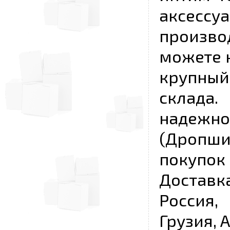
аксесс
произво
можете 
крупны
склада
надежно
(Дропш
покупо
Достав
Россия,
Грузия, 