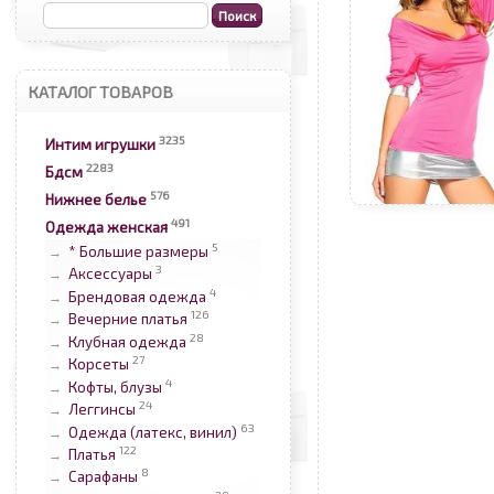
КАТАЛОГ ТОВАРОВ
3235
Интим игрушки
2283
Бдсм
576
Нижнее белье
491
Одежда женская
5
* Большие размеры
→
3
Аксессуары
→
4
Брендовая одежда
→
126
Вечерние платья
→
28
Клубная одежда
→
27
Корсеты
→
4
Кофты, блузы
→
24
Леггинсы
→
63
Одежда (латекс, винил)
→
122
Платья
→
8
Сарафаны
→