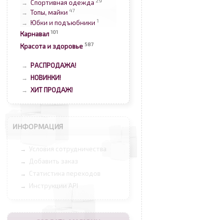
29
Спортивная одежда
→
47
Топы, майки
→
1
Юбки и подъюбники
→
101
Карнавал
587
Красота и здоровье
РАСПРОДАЖА!
→
НОВИНКИ!
→
ХИТ ПРОДАЖ!
→
ИНФОРМАЦИЯ
Условия сотрудничества
→
Добавить заказ
→
Статистика переходов
→
Инструкции API
→