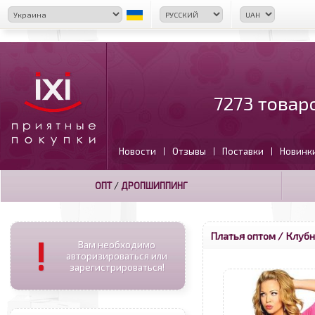
7273 товар
Новости
Отзывы
Поставки
Новинк
|
|
|
ОПТ
/
ДРОПШИППИНГ
Платья оптом
/ Клубн
!
Вам необходимо
авторизироваться или
зарегистрироваться!