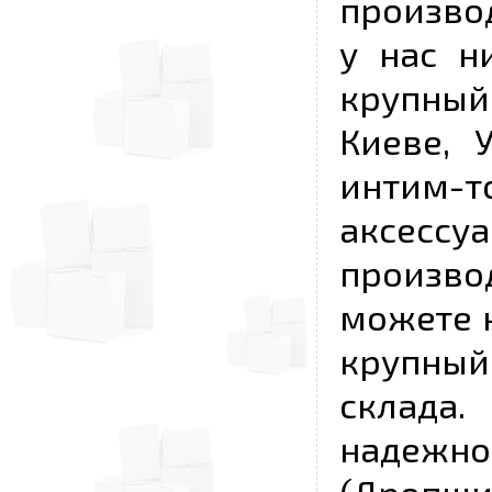
произво
у нас н
крупный
Киеве, 
интим-
аксесс
произво
можете к
крупны
склада
надежно