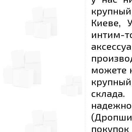
крупный
Киеве, 
интим-
аксесс
произво
можете к
крупны
склада
надежно
(Дропш
покупо