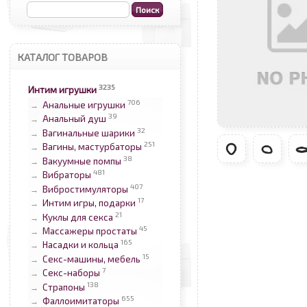
КАТАЛОГ ТОВАРОВ
3235
Интим игрушки
706
Анальные игрушки
→
39
Анальный душ
→
32
Вагинальные шарики
→
251
Вагины, мастурбаторы
→
38
Вакуумные помпы
→
481
Вибраторы
→
407
Вибростимуляторы
→
17
Интим игры, подарки
→
21
Куклы для секса
→
45
Массажеры простаты
→
165
Насадки и кольца
→
15
Секс-машины, мебель
→
7
Секс-наборы
→
138
Страпоны
→
655
Фаллоимитаторы
→