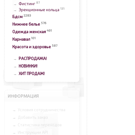
87
Фистинг
→
131
Эрекционные кольца
→
2283
Бдсм
576
Нижнее белье
491
Одежда женская
101
Карнавал
587
Красота и здоровье
РАСПРОДАЖА!
→
НОВИНКИ!
→
ХИТ ПРОДАЖ!
→
ИНФОРМАЦИЯ
Условия сотрудничества
→
Добавить заказ
→
Статистика переходов
→
Инструкции API
→