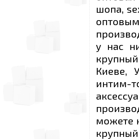
шопа, se
опто
произво
у нас н
крупный
Киеве, 
интим-
аксесс
произво
можете к
крупны