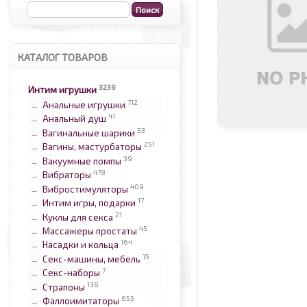
КАТАЛОГ ТОВАРОВ
3239
Интим игрушки
712
Анальные игрушки
→
41
Анальный душ
→
33
Вагинальные шарики
→
251
Вагины, мастурбаторы
→
39
Вакуумные помпы
→
478
Вибраторы
→
409
Вибростимуляторы
→
17
Интим игры, подарки
→
21
Куклы для секса
→
45
Массажеры простаты
→
164
Насадки и кольца
→
15
Секс-машины, мебель
→
7
Секс-наборы
→
136
Страпоны
→
655
Фаллоимитаторы
→