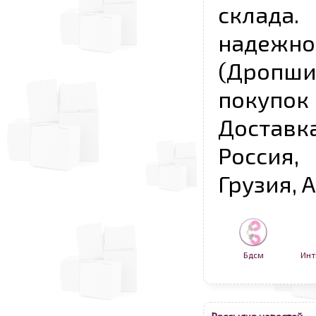
склада
надежно
(Дропш
покупо
Достав
Россия,
Грузия, 
Бдсм
Инт