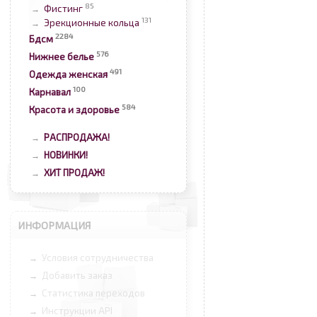
85
Фистинг
→
131
Эрекционные кольца
→
2284
Бдсм
576
Нижнее белье
491
Одежда женская
100
Карнавал
584
Красота и здоровье
РАСПРОДАЖА!
→
НОВИНКИ!
→
ХИТ ПРОДАЖ!
→
ИНФОРМАЦИЯ
Условия сотрудничества
→
Добавить заказ
→
Статистика переходов
→
Инструкции API
→