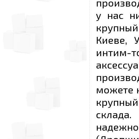
произво
у нас н
крупный
Киеве, 
интим-
аксесс
произво
можете к
крупны
склада
надежно