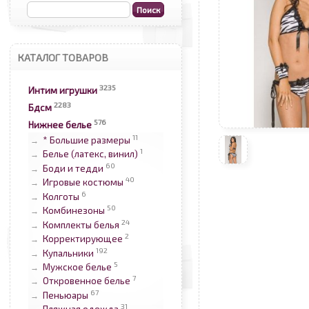
КАТАЛОГ ТОВАРОВ
3235
Интим игрушки
2283
Бдсм
576
Нижнее белье
11
* Большие размеры
→
1
Белье (латекс, винил)
→
60
Боди и тедди
→
40
Игровые костюмы
→
6
Колготы
→
50
Комбинезоны
→
24
Комплекты белья
→
2
Корректирующее
→
192
Купальники
→
5
Мужское белье
→
7
Откровенное белье
→
67
Пеньюары
→
31