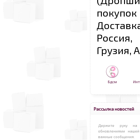
(Дропш
покупо
Достав
Россия,
Грузия, 
Бдсм
Инт
Рассылка новостей
Держите руку на 
обновлениями нашей
важные сообщения.