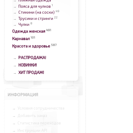
Пляжная одежда
→
1
Пояса для чулков
→
49
Стикини (на соски)
→
22
Трусики и стринги
→
8
Чулки
→
491
Одежда женская
101
Карнавал
587
Красота и здоровье
РАСПРОДАЖА!
→
НОВИНКИ!
→
ХИТ ПРОДАЖ!
→
ИНФОРМАЦИЯ
Условия сотрудничества
→
Добавить заказ
→
Статистика переходов
→
Инструкции API
→