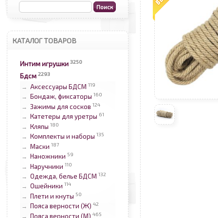
КАТАЛОГ ТОВАРОВ
3250
Интим игрушки
2293
Бдсм
119
Аксессуары БДСМ
→
160
Бондаж, фиксаторы
→
124
Зажимы для сосков
→
61
Катетеры для уретры
→
180
Кляпы
→
135
Комплекты и наборы
→
187
Маски
→
59
Наножники
→
110
Наручники
→
132
Одежда, белье БДСМ
→
114
Ошейники
→
50
Плети и кнуты
→
42
Пояса верности (Ж)
→
465
Пояса верности (М)
→