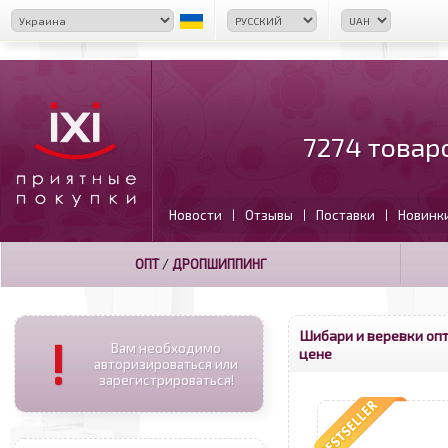
7274 товар
Новости
Отзывы
Поставки
Новинк
|
|
|
ОПТ
/
ДРОПШИППИНГ
Шибари и веревки оп
!
Вам необходимо
цене
авторизироваться или
зарегистрироваться!