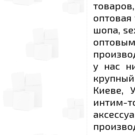
товаров,
оптовая 
шопа, se
опто
произво
у нас н
крупный
Киеве, 
интим-
аксесс
произво