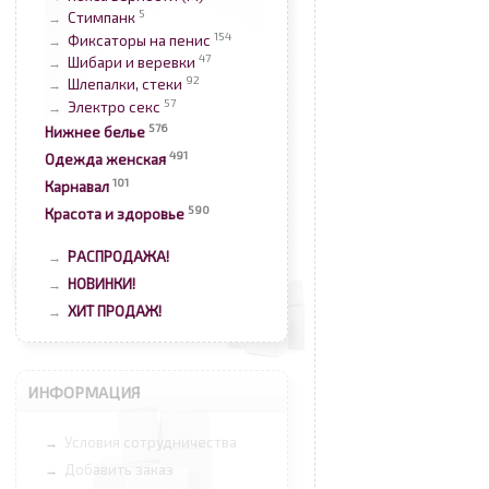
5
Стимпанк
→
154
Фиксаторы на пенис
→
47
Шибари и веревки
→
92
Шлепалки, стеки
→
57
Электро секс
→
576
Нижнее белье
491
Одежда женская
101
Карнавал
590
Красота и здоровье
РАСПРОДАЖА!
→
НОВИНКИ!
→
ХИТ ПРОДАЖ!
→
ИНФОРМАЦИЯ
Условия сотрудничества
→
Добавить заказ
→