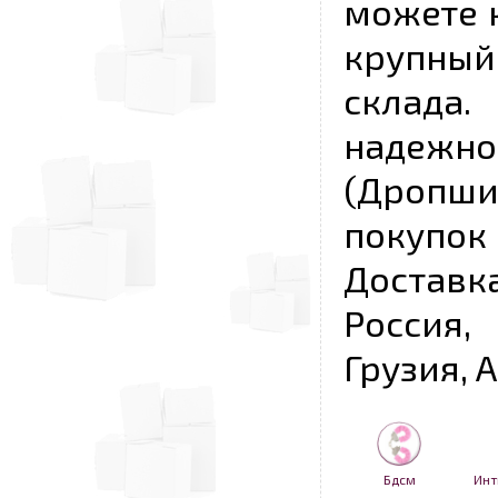
можете к
крупны
склада
надежно
(Дропш
покупо
Достав
Россия,
Грузия, 
Бдсм
Инт