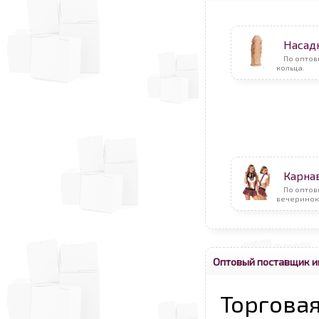
Насад
По опто
кольца.
Карна
По оптов
вечеринок
Оптовый поставщик и
Торговая