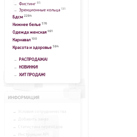
85
Фистинг
→
131
Эрекционные кольца
→
2284
Бдсм
576
Нижнее белье
491
Одежда женская
100
Карнавал
584
Красота и здоровье
РАСПРОДАЖА!
→
НОВИНКИ!
→
ХИТ ПРОДАЖ!
→
ИНФОРМАЦИЯ
Условия сотрудничества
→
Добавить заказ
→
Статистика переходов
→
Инструкции API
→