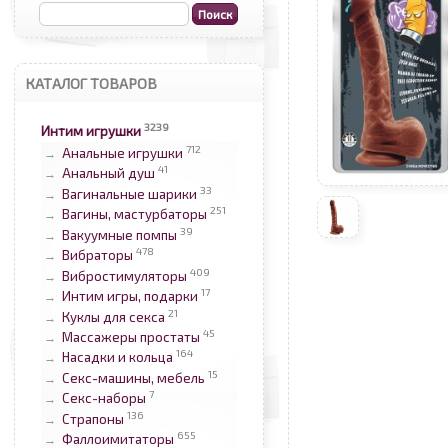
КАТАЛОГ ТОВАРОВ
3239
Интим игрушки
712
Анальные игрушки
→
41
Анальный душ
→
33
Вагинальные шарики
→
251
Вагины, мастурбаторы
→
39
Вакуумные помпы
→
478
Вибраторы
→
409
Вибростимуляторы
→
17
Интим игры, подарки
→
21
Куклы для секса
→
45
Массажеры простаты
→
164
Насадки и кольца
→
15
Секс-машины, мебель
→
7
Секс-наборы
→
136
Страпоны
→
655
Фаллоимитаторы
→