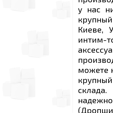
у нас н
крупный
Киеве, 
интим-
аксесс
произво
можете к
крупны
склада
надежно
(Дропш