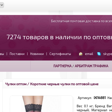
Бесплатная почтовая доставка по всем
7274 товаров в наличии по опто
вы
Поставки
Новинки
Сертификаты
email
skyp
|
|
|
ПАРТНЕРКА
/
АРБИТРАЖ ТРАФИКА
Чулки оптом
/ Короткие черные чулки по оптовой цене
Артикул:
IXI14881
На
Вес 0.1 кг; Бренд Ba
черный; Материал н