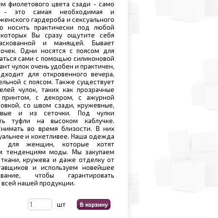
м фиолетового цвета сзади - само
и - это самая необходимая и
женского гардероба и сексуального
о носить практически под любой
которых Вы сразу ощутите себя
раскованной и манящей. Бывает
лочек. Одни носятся с поясом для
жаться сами с помощью силиконовой
ант чулок очень удобен и практичен,
дходит для откровенного вечера,
ельной с поясом. Также существует
лей чулок, таких как прозрачные
 принтом, с декором, с ажурной
овкой, со швом сзади, кружевные,
новые и из сеточки. Под чулки
ть туфли на высоком каблучке.
нимать во время близости. В них
уальнее и кокетливее. Наша одежда
т для женщин, которые хотят
м тенденциям моды. Мы закупаем
ткани, кружева и даже отделку от
тавщиков и используем новейшее
вание, чтобы гарантировать
 всей нашей продукции.
шт