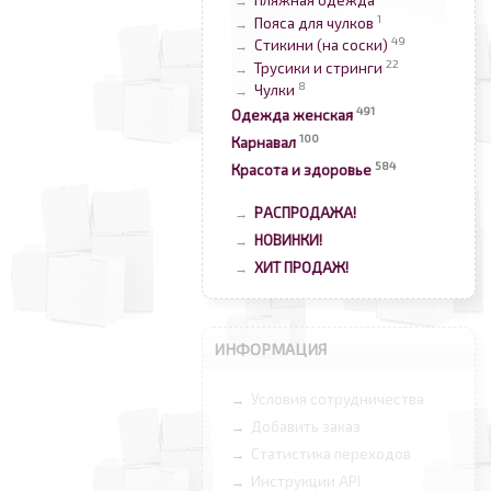
Пляжная одежда
→
1
Пояса для чулков
→
49
Стикини (на соски)
→
22
Трусики и стринги
→
8
Чулки
→
491
Одежда женская
100
Карнавал
584
Красота и здоровье
РАСПРОДАЖА!
→
НОВИНКИ!
→
ХИТ ПРОДАЖ!
→
ИНФОРМАЦИЯ
Условия сотрудничества
→
Добавить заказ
→
Статистика переходов
→
Инструкции API
→