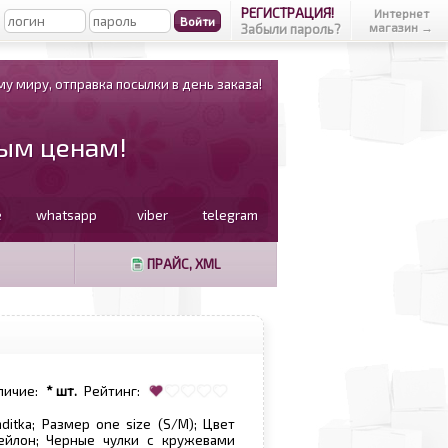
РЕГИСТРАЦИЯ!
Интернет
магазин →
Забыли пароль?
у миру, отправка посылки в день заказа!
вым ценам!
e
whatsapp
viber
telegram
ПРАЙС, XML
личие:
* шт.
Рейтинг:
nditka; Размер one size (S/M); Цвет
ейлон; Черные чулки с кружевами