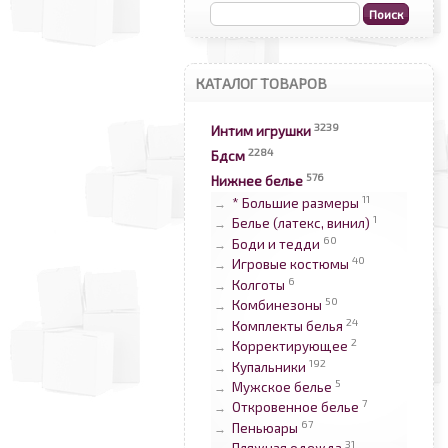
КАТАЛОГ ТОВАРОВ
3239
Интим игрушки
2284
Бдсм
576
Нижнее белье
11
* Большие размеры
→
1
Белье (латекс, винил)
→
60
Боди и тедди
→
40
Игровые костюмы
→
6
Колготы
→
50
Комбинезоны
→
24
Комплекты белья
→
2
Корректирующее
→
192
Купальники
→
5
Мужское белье
→
7
Откровенное белье
→
67
Пеньюары
→
31