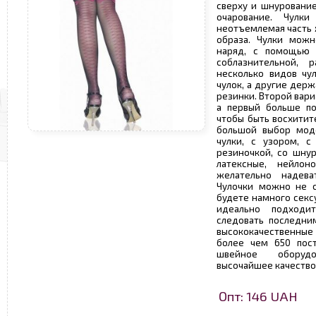
сверху и шнурование
очарование. Чулк
неотъемлемая часть 
образа. Чулки можн
наряд, с помощью 
соблазнительной, 
несколько видов чу
чулок, а другие дер
резинки. Второй вари
а первый больше по
чтобы быть восхитит
большой выбор моде
чулки, с узором, с
резиночкой, со шнур
латексные, нейло
желательно надева
Чулочки можно не с
будете намного секс
идеально подходи
следовать последни
высококачественные 
более чем 650 пос
швейное оборудо
высочайшее качество
Опт: 146 UAH