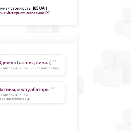
ичная стоимость:
185 UAH
ь в Интернет-магазине IXI
63
Одежда (латекс, винил)
По оптовым ценам Виниловая одежда.
251
Вагины, мастурбаторы
По оптовым ценам
бромастурбаторы.