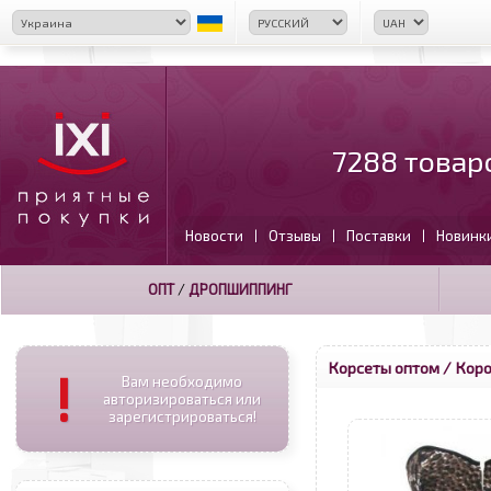
7288 товар
Новости
Отзывы
Поставки
Новинк
|
|
|
ОПТ
/
ДРОПШИППИНГ
Корсеты оптом
/ Коро
!
Вам необходимо
авторизироваться или
зарегистрироваться!