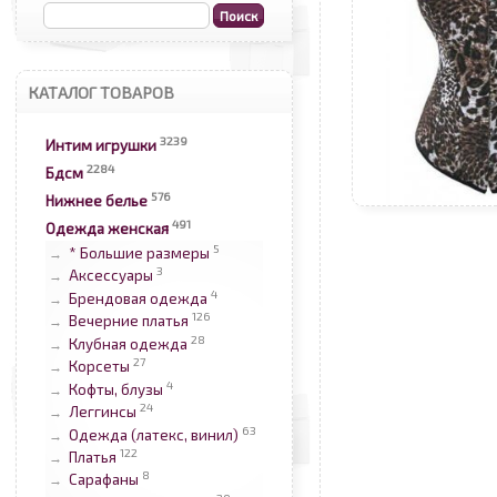
КАТАЛОГ ТОВАРОВ
3239
Интим игрушки
2284
Бдсм
576
Нижнее белье
491
Одежда женская
5
* Большие размеры
→
3
Аксессуары
→
4
Брендовая одежда
→
126
Вечерние платья
→
28
Клубная одежда
→
27
Корсеты
→
4
Кофты, блузы
→
24
Леггинсы
→
63
Одежда (латекс, винил)
→
122
Платья
→
8
Сарафаны
→