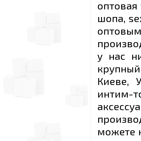
оптовая 
шопа, se
опто
произво
у нас н
крупный
Киеве, 
интим-
аксесс
произво
можете к