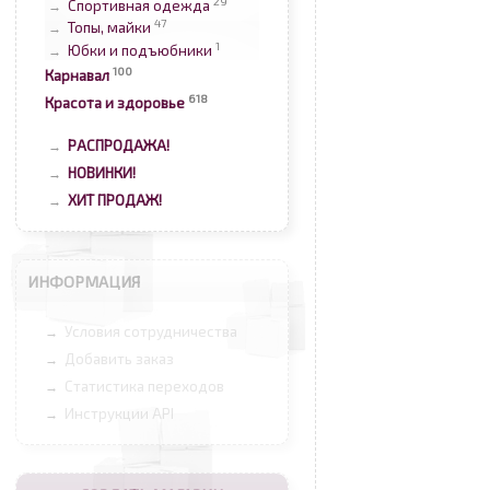
29
Спортивная одежда
→
47
Топы, майки
→
1
Юбки и подъюбники
→
100
Карнавал
618
Красота и здоровье
РАСПРОДАЖА!
→
НОВИНКИ!
→
ХИТ ПРОДАЖ!
→
ИНФОРМАЦИЯ
Условия сотрудничества
→
Добавить заказ
→
Статистика переходов
→
Инструкции API
→