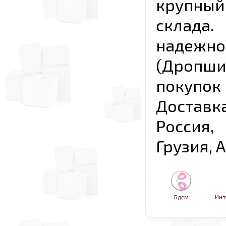
крупны
склада
надежно
(Дропш
покупо
Достав
Россия,
Грузия, 
Бдсм
Инт