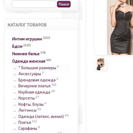
КАТАЛОГ ТОВАРОВ
3250
Интим игрушки
2293
Бдсм
576
Нижнее белье
491
Одежда женская
5
* Большие размеры
→
3
Аксессуары
→
4
Брендовая одежда
→
126
Вечерние платья
→
28
Клубная одежда
→
27
Корсеты
→
4
Кофты, блузы
→
24
Леггинсы
→
63
Одежда (латекс, винил)
→
122
Платья
→
8
Сарафаны
→