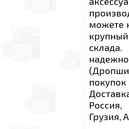
аксесс
произво
можете к
крупны
склада
надежно
(Дропш
покупо
Достав
Россия,
Грузия, 