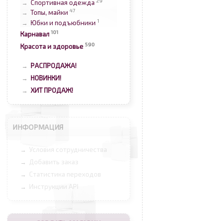
29
Спортивная одежда
→
47
Топы, майки
→
1
Юбки и подъюбники
→
101
Карнавал
590
Красота и здоровье
РАСПРОДАЖА!
→
НОВИНКИ!
→
ХИТ ПРОДАЖ!
→
ИНФОРМАЦИЯ
Условия сотрудничества
→
Добавить заказ
→
Статистика переходов
→
Инструкции API
→