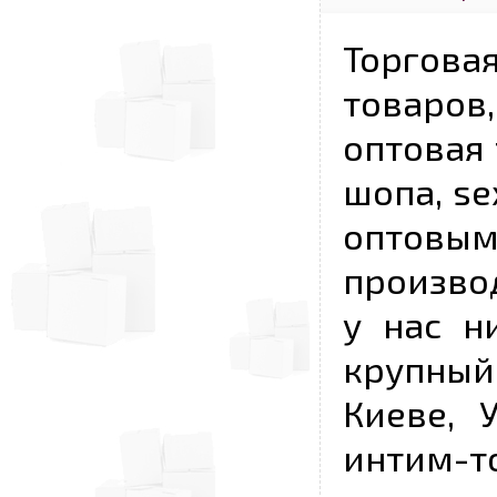
Торговая
товаров,
оптовая 
шопа, se
опто
произво
у нас н
крупный
Киеве, 
интим-