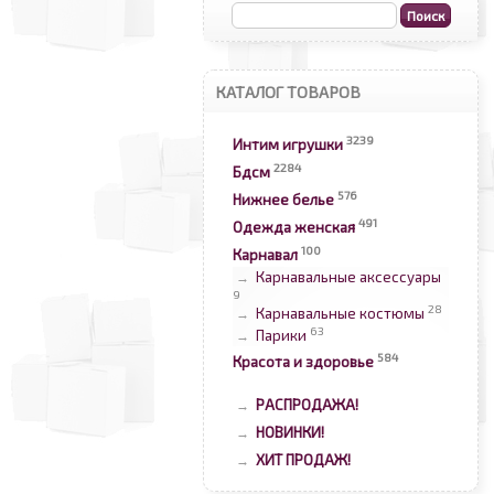
КАТАЛОГ ТОВАРОВ
3239
Интим игрушки
2284
Бдсм
576
Нижнее белье
491
Одежда женская
100
Карнавал
Карнавальные аксессуары
→
9
28
Карнавальные костюмы
→
63
Парики
→
584
Красота и здоровье
РАСПРОДАЖА!
→
НОВИНКИ!
→
ХИТ ПРОДАЖ!
→