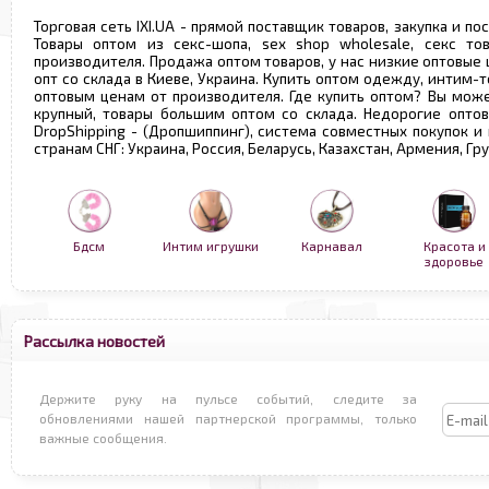
Торговая сеть IXI.UA - прямой поставщик товаров, закупка и по
Товары оптом из секс-шопа, sex shop wholesale, секс т
производителя. Продажа оптом товаров, у нас низкие оптовые
опт со склада в Киеве, Украина. Купить оптом одежду, интим-т
оптовым ценам от производителя. Где купить оптом? Вы може
крупный, товары большим оптом со склада. Недорогие опто
DropShipping - (Дропшиппинг), система совместных покупок и
странам СНГ: Украина, Россия, Беларусь, Казахстан, Армения, Г
Бдсм
Интим игрушки
Карнавал
Красота и
здоровье
Рассылка новостей
Держите руку на пульсе событий, следите за
обновлениями нашей партнерской программы, только
важные сообщения.