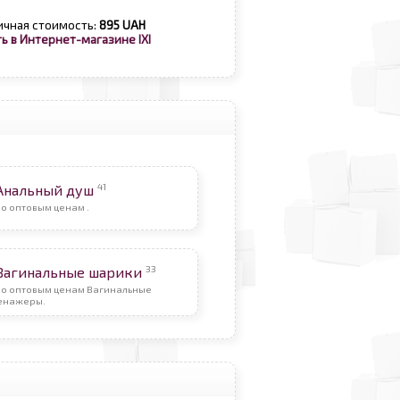
ичная стоимость:
895 UAH
ь в Интернет-магазине IXI
41
Анальный душ
о оптовым ценам .
33
Вагинальные шарики
По оптовым ценам Вагинальные
енажеры.