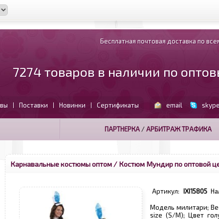
Бесплатная почтовая доставка по всем
7274 товаров в наличии по опто
вы
Поставки
Новинки
Сертификаты
email
skyp
|
|
|
ПАРТНЕРКА
/
АРБИТРАЖ ТРАФИКА
Карнавальные костюмы оптом
/ Костюм Мундир по оптовой ц
Артикул:
IXI15805
На
Модель милитари; Вес
size (S/M); Цвет го