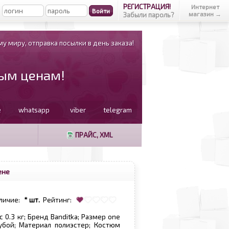
РЕГИСТРАЦИЯ!
Интернет
магазин →
Забыли пароль?
у миру, отправка посылки в день заказа!
вым ценам!
e
whatsapp
viber
telegram
ПРАЙС, XML
ене
личие:
* шт.
Рейтинг:
 0.3 кг; Бренд Banditka; Размер one
лубой; Материал полиэстер; Костюм