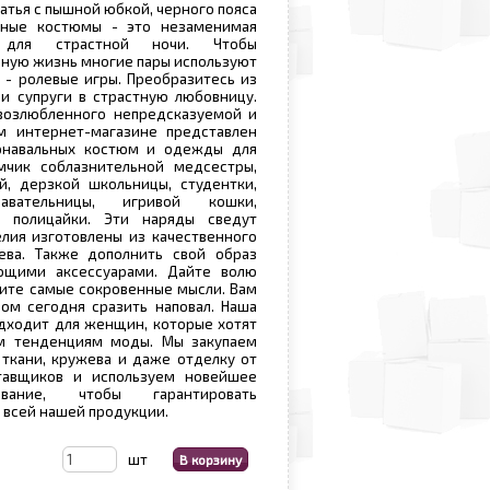
атья с пышной юбкой, черного пояса
ьные костюмы - это незаменимая
 для страстной ночи. Чтобы
ную жизнь многие пары используют
 - ролевые игры. Преобразитесь из
и супруги в страстную любовницу.
 возлюбленного непредсказуемой и
м интернет-магазине представлен
рнавальных костюм и одежды для
мчик соблазнительной медсестры,
й, дерзкой школьницы, студентки,
авательницы, игривой кошки,
й полицайки. Эти наряды сведут
лия изготовлены из качественного
жева. Также дополнить свой образ
ющими аксессуарами. Дайте волю
ите самые сокровенные мысли. Вам
ом сегодня сразить наповал. Наша
дходит для женщин, которые хотят
м тенденциям моды. Мы закупаем
ткани, кружева и даже отделку от
тавщиков и используем новейшее
вание, чтобы гарантировать
 всей нашей продукции.
шт