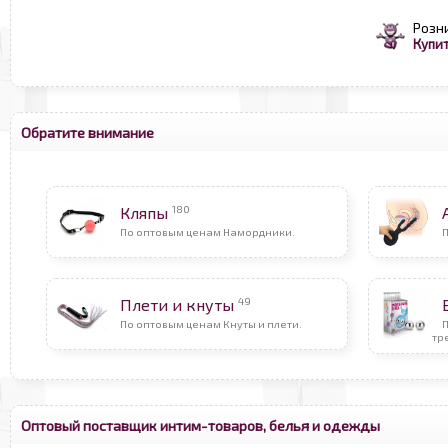
Розн
Купит
Обратите внимание
180
Кляпы
По оптовым ценам Намордники.
П
49
Плети и кнуты
По оптовым ценам Кнуты и плети.
тр
Оптовый поставщик интим-товаров, белья и одежды