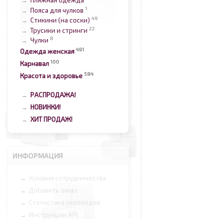
Пляжная одежда
→
1
Пояса для чулков
→
49
Стикини (на соски)
→
22
Трусики и стринги
→
8
Чулки
→
491
Одежда женская
100
Карнавал
584
Красота и здоровье
РАСПРОДАЖА!
→
НОВИНКИ!
→
ХИТ ПРОДАЖ!
→
ИНФОРМАЦИЯ
Условия сотрудничества
→
Добавить заказ
→
Статистика переходов
→
Инструкции API
→