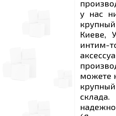
произво
у нас н
крупный
Киеве, 
интим-
аксесс
произво
можете к
крупны
склада
надежно