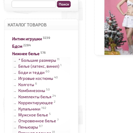
КАТАЛОГ ТОВАРОВ
3239
Интим игрушки
2284
Бдсм
576
Нижнее белье
11
* Большие размеры
→
1
Белье (латекс, винил)
→
60
Боди и тедди
→
40
Игровые костюмы
→
6
Колготы
→
50
Комбинезоны
→
24
Комплекты белья
→
2
Корректирующее
→
192
Купальники
→
5
Мужское белье
→
7
Откровенное белье
→
67
Пеньюары
→
31