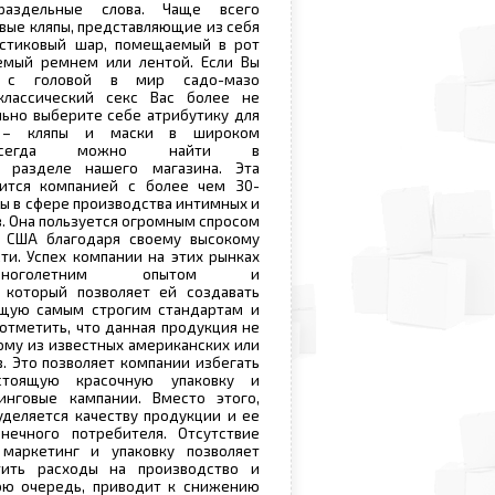
ораздельные слова. Чаще всего
ые кляпы, представляющие из себя
астиковый шар, помещаемый в рот
емый ремнем или лентой. Если Вы
я с головой в мир садо-мазо
классический секс Вас более не
льно выберите себе атрибутику для
й – кляпы и маски в широком
 всегда можно найти в
м разделе нашего магазина. Эта
ится компанией с более чем 30-
ы в сфере производства интимных и
. Она пользуется огромным спросом
 США благодаря своему высокому
ти. Успех компании на этих рынках
многолетним опытом и
 который позволяет ей создавать
щую самым строгим стандартам и
отметить, что данная продукция не
му из известных американских или
. Это позволяет компании избегать
стоящую красочную упаковку и
нговые кампании. Вместо этого,
деляется качеству продукции и ее
нечного потребителя. Отсутствие
маркетинг и упаковку позволяет
тить расходы на производство и
вою очередь, приводит к снижению