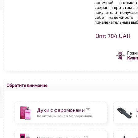
конечной стоимос
сохраняя при этом в
покупатели получаю
себе надежность 
привлекательным выб
Опт: 784 UAH
Розн
Купит
Обратите внимание
96
Духи с феромонами
По оптовым ценам Афродизиаки.
58