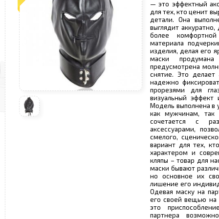
— это эффектный акс
для тех, кто ценит в
детали. Она выполн
выглядит аккуратно,
более комфортной
материала подчерки
изделия, делая его 
маски продумана 
предусмотрена молни
снятие. Это делает
надежно фиксироват
прорезями для гла
визуальный эффект 
Модель выполнена в 
как мужчинам, так
сочетается с ра
аксессуарами, позво
смелого, сценическо
вариант для тех, к
характером и совр
кляпы – товар для н
маски бывают различ
но основное их сво
лишение его индивид
Одевая маску на пар
его своей вещью на 
это приспособлен
партнера возможн