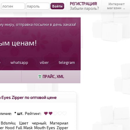
РЕГИСТРАЦИЯ!
Интернет
магазин →
Забыли пароль?
у миру, отправка посылки в день заказа!
вым ценам!
e
whatsapp
viber
telegram
ПРАЙС, XML
 Eyes Zipper по оптовой цене
аличие:
* шт.
Рейтинг:
 Bdsm4u; Цвет черный; Материал
er Hood Full Mask Mouth Eyes Zipper