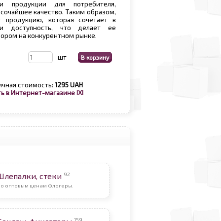
ти продукции для потребителя,
ысочайшее качество. Таким образом,
т продукцию, которая сочетает в
и доступность, что делает ее
ором на конкурентном рынке.
шт
ичная стоимость:
1295 UAH
ь в Интернет-магазине IXI
92
Шлепалки, стеки
По оптовым ценам Флогеры.
159