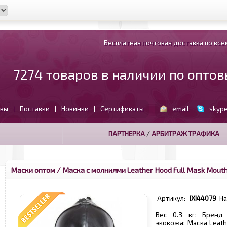
Бесплатная почтовая доставка по всем
7274 товаров в наличии по опто
вы
Поставки
Новинки
Сертификаты
email
skyp
|
|
|
ПАРТНЕРКА
/
АРБИТРАЖ ТРАФИКА
Маски оптом
/ Маска с молниями Leather Hood Full Mask Mouth
Артикул:
IXI44079
Н
Вес 0.3 кг; Бренд
экокожа; Маска Leath