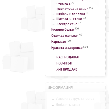
5
Стимпанк
→
154
Фиксаторы на пенис
→
47
Шибари и веревки
→
92
Шлепалки, стеки
→
57
Электро секс
→
576
Нижнее белье
491
Одежда женская
100
Карнавал
584
Красота и здоровье
РАСПРОДАЖА!
→
НОВИНКИ!
→
ХИТ ПРОДАЖ!
→
ИНФОРМАЦИЯ
Условия сотрудничества
→
Добавить заказ
→