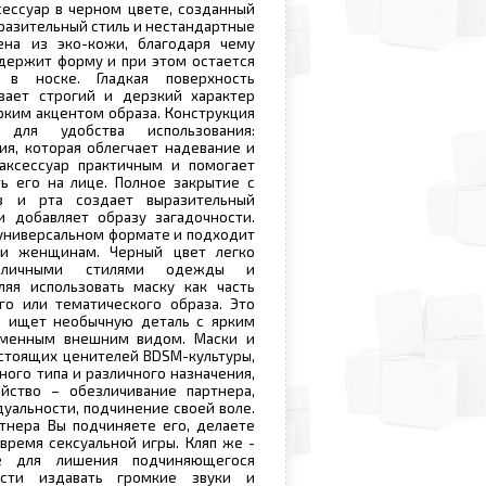
ессуар в черном цвете, созданный
ыразительный стиль и нестандартные
ена из эко-кожи, благодаря чему
 держит форму и при этом остается
 в носке. Гладкая поверхность
вает строгий и дерзкий характер
ярким акцентом образа. Конструкция
для удобства использования:
я, которая облегчает надевание и
 аксессуар практичным и помогает
ь его на лице. Полное закрытие с
з и рта создает выразительный
и добавляет образу загадочности.
универсальном формате и подходит
 и женщинам. Черный цвет легко
зличными стилями одежды и
ляя использовать маску как часть
го или тематического образа. Это
то ищет необычную деталь с ярким
еменным внешним видом. Маски и
астоящих ценителей BDSM-культуры,
ного типа и различного назначения,
йство – обезличивание партнера,
уальности, подчинение своей воле.
тнера Вы подчиняете его, делаете
время сексуальной игры. Кляп же -
ие для лишения подчиняющегося
ости издавать громкие звуки и