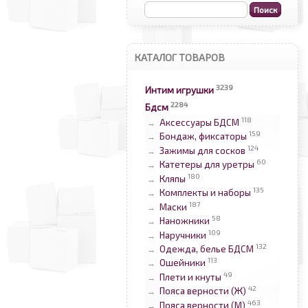
КАТАЛОГ ТОВАРОВ
3239
Интим игрушки
2284
Бдсм
118
Аксессуары БДСМ
→
159
Бондаж, фиксаторы
→
124
Зажимы для сосков
→
60
Катетеры для уретры
→
180
Кляпы
→
135
Комплекты и наборы
→
187
Маски
→
58
Наножники
→
109
Наручники
→
132
Одежда, белье БДСМ
→
113
Ошейники
→
49
Плети и кнуты
→
42
Пояса верности (Ж)
→
463
Пояса верности (М)
→