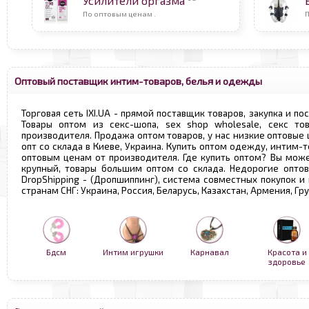
Усилители оргазма
По оптовым ценам .
Оптовый поставщик интим-товаров, белья и одежды
Торговая сеть IXI.UA - прямой поставщик товаров, закупка и по
Товары оптом из секс-шопа, sex shop wholesale, секс т
производителя. Продажа оптом товаров, у нас низкие оптовые
опт со склада в Киеве, Украина. Купить оптом одежду, интим-т
оптовым ценам от производителя. Где купить оптом? Вы може
крупный, товары большим оптом со склада. Недорогие опто
DropShipping - (Дропшиппинг), система совместных покупок и
странам СНГ: Украина, Россия, Беларусь, Казахстан, Армения, Г
Бдсм
Интим игрушки
Карнавал
Красота и
здоровье