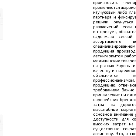
произносить член
применяются шариков
каучуковый либо пл
партнера и фиксиру
решили окунутьс
развлечений, если 
интересует, обязате
садо-мазо сесси
ассортименте
специализированно
продукция производ
летним опытом работ
медицинских товаров
на рынках Европы и
качеству и надежнос
объясняется 
профессионализмом,
продукцию, отвечаю
требованиям. Важно 
принадлежит ни одно
европейских брендов
затрат на дорого
масштабные маркети
основное внимание у
доступности для ко
высоких затрат на 
существенно сокра
логистику. Это, в с