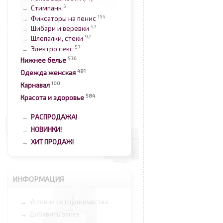
5
Стимпанк
→
154
Фиксаторы на пенис
→
47
Шибари и веревки
→
92
Шлепалки, стеки
→
57
Электро секс
→
576
Нижнее белье
491
Одежда женская
100
Карнавал
584
Красота и здоровье
РАСПРОДАЖА!
→
НОВИНКИ!
→
ХИТ ПРОДАЖ!
→
ИНФОРМАЦИЯ
Условия сотрудничества
→
Добавить заказ
→