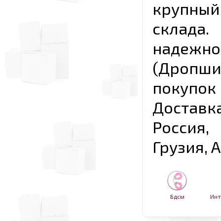
крупны
склада
надежно
(Дропш
покупо
Достав
Россия,
Грузия, 
Бдсм
Инт