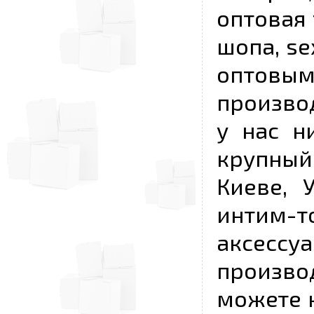
оптовая 
шопа, se
опто
произво
у нас н
крупный
Киеве, 
интим-
аксесс
произво
можете к