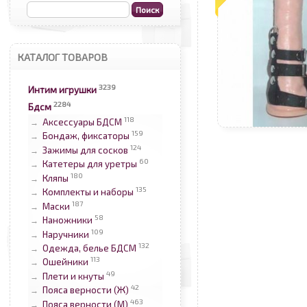
КАТАЛОГ ТОВАРОВ
3239
Интим игрушки
2284
Бдсм
118
Аксессуары БДСМ
→
159
Бондаж, фиксаторы
→
124
Зажимы для сосков
→
60
Катетеры для уретры
→
180
Кляпы
→
135
Комплекты и наборы
→
187
Маски
→
58
Наножники
→
109
Наручники
→
132
Одежда, белье БДСМ
→
113
Ошейники
→
49
Плети и кнуты
→
42
Пояса верности (Ж)
→
463
Пояса верности (М)
→