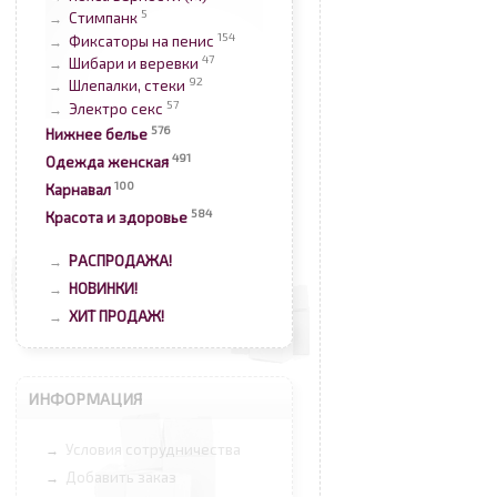
5
Стимпанк
→
154
Фиксаторы на пенис
→
47
Шибари и веревки
→
92
Шлепалки, стеки
→
57
Электро секс
→
576
Нижнее белье
491
Одежда женская
100
Карнавал
584
Красота и здоровье
РАСПРОДАЖА!
→
НОВИНКИ!
→
ХИТ ПРОДАЖ!
→
ИНФОРМАЦИЯ
Условия сотрудничества
→
Добавить заказ
→