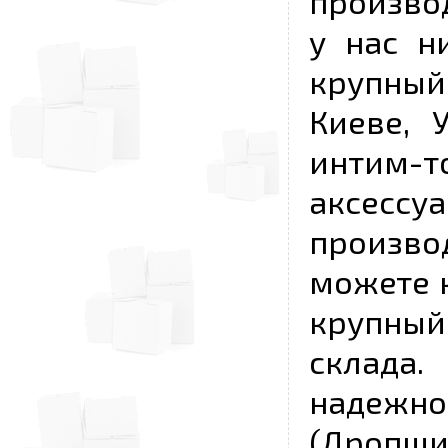
произво
у нас н
крупный
Киеве, 
интим-
аксесс
произво
можете к
крупны
склада
надежно
(Дропш