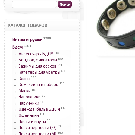
КАТАЛОГ ТОВАРОВ
3239
Интим игрушки
2284
Бдсм
118
Аксессуары БДСМ
→
159
Бондаж, фиксаторы
→
124
Зажимы для сосков
→
60
Катетеры для уретры
→
180
Кляпы
→
135
Комплекты и наборы
→
187
Маски
→
58
Наножники
→
109
Наручники
→
132
Одежда, белье БДСМ
→
113
Ошейники
→
49
Плети и кнуты
→
42
Пояса верности (Ж)
→
463
Пояса верности (М)
→