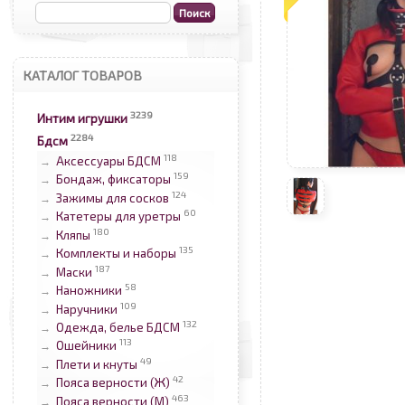
КАТАЛОГ ТОВАРОВ
3239
Интим игрушки
2284
Бдсм
118
Аксессуары БДСМ
→
159
Бондаж, фиксаторы
→
124
Зажимы для сосков
→
60
Катетеры для уретры
→
180
Кляпы
→
135
Комплекты и наборы
→
187
Маски
→
58
Наножники
→
109
Наручники
→
132
Одежда, белье БДСМ
→
113
Ошейники
→
49
Плети и кнуты
→
42
Пояса верности (Ж)
→
463
Пояса верности (М)
→