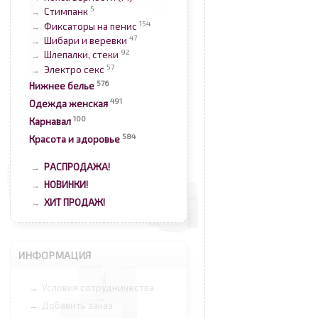
5
Стимпанк
→
154
Фиксаторы на пенис
→
47
Шибари и веревки
→
92
Шлепалки, стеки
→
57
Электро секс
→
576
Нижнее белье
491
Одежда женская
100
Карнавал
584
Красота и здоровье
РАСПРОДАЖА!
→
НОВИНКИ!
→
ХИТ ПРОДАЖ!
→
ИНФОРМАЦИЯ
Условия сотрудничества
→
Добавить заказ
→