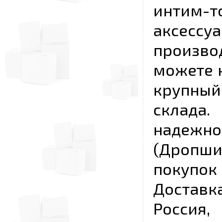
интим-
аксесс
произво
можете к
крупны
склада
надежно
(Дропш
покупо
Достав
Россия,