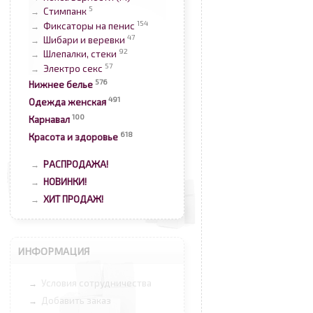
5
Стимпанк
→
154
Фиксаторы на пенис
→
47
Шибари и веревки
→
92
Шлепалки, стеки
→
57
Электро секс
→
576
Нижнее белье
491
Одежда женская
100
Карнавал
618
Красота и здоровье
РАСПРОДАЖА!
→
НОВИНКИ!
→
ХИТ ПРОДАЖ!
→
ИНФОРМАЦИЯ
Условия сотрудничества
→
Добавить заказ
→