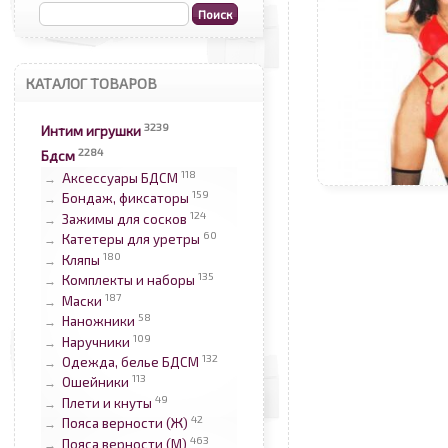
КАТАЛОГ ТОВАРОВ
3239
Интим игрушки
2284
Бдсм
118
Аксессуары БДСМ
→
159
Бондаж, фиксаторы
→
124
Зажимы для сосков
→
60
Катетеры для уретры
→
180
Кляпы
→
135
Комплекты и наборы
→
187
Маски
→
58
Наножники
→
109
Наручники
→
132
Одежда, белье БДСМ
→
113
Ошейники
→
49
Плети и кнуты
→
42
Пояса верности (Ж)
→
463
Пояса верности (М)
→