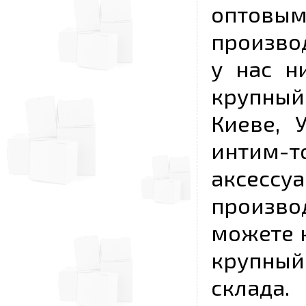
опто
произво
у нас н
крупный
Киеве, 
интим-
аксесс
произво
можете к
крупны
склада