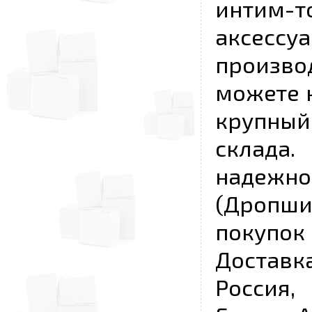
интим-
аксесс
произво
можете к
крупны
склада
надежно
(Дропш
покупо
Достав
Россия,