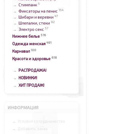
5
Стимпанк
→
154
Фиксаторы на пенис
→
47
Шибари и веревки
→
92
Шлепалки, стеки
→
57
Электро секс
→
576
Нижнее белье
491
Одежда женская
100
Карнавал
618
Красота и здоровье
РАСПРОДАЖА!
→
НОВИНКИ!
→
ХИТ ПРОДАЖ!
→
ИНФОРМАЦИЯ
Условия сотрудничества
→
Добавить заказ
→