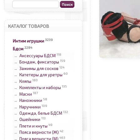
КАТАЛОГ ТОВАРОВ
3239
Интим игрушки
2284
Бдсм
118
Аксессуары БДСМ
→
159
Бондаж, фиксаторы
→
124
Зажимы для сосков
→
60
Катетеры для уретры
→
180
Кляпы
→
135
Комплекты и наборы
→
187
Маски
→
58
Наножники
→
109
Наручники
→
132
Одежда, белье БДСМ
→
113
Ошейники
→
49
Плети и кнуты
→
42
Пояса верности (Ж)
→
463
Пояса верности (М)
→