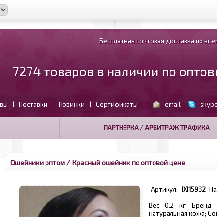
Бесплатная почтовая доставка по всем
7274 товаров в наличии по опто
вы
Поставки
Новинки
Сертификаты
email
skyp
|
|
|
ПАРТНЕРКА
/
АРБИТРАЖ ТРАФИКА
Ошейники оптом
/ Красный ошейник по оптовой цене
Артикул:
IXI15932
На
Вес 0.2 кг; Бренд 
натуральная кожа; С