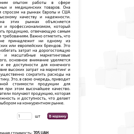
тним опытом работы в сфере
ных и медицинских товаров. Она
м спросом на рынках Европы и США
ысокому качеству и надежности.
на этих рынках объясняется
м и профессионализмом, который
вать продукцию, отвечающую самым
и требованиям. Важно отметить, что
 не принадлежит ни одному из
ких или европейских брендов. Это
избегать затрат на дорогостоящую
ку и масштабные маркетинговые
ого, основное внимание уделяется
 и ее доступности для конечного
твие высоких затрат на маркетинг и
существенно сократить расходы на
тику. Это, в свою очередь, приводит
ной стоимости продукции для
яя при этом высочайшее качество.
патели получают продукцию, которая
ежность и доступность, что делает
выбором на конкурентном рынке.
шт
ичная стоимость:
705 UAH