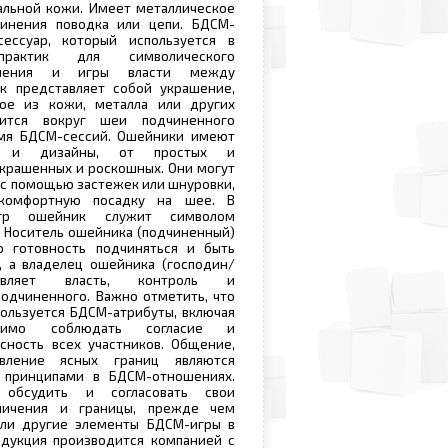
альной кожи. Имеет металлическое
инения поводка или цепи. БДСМ-
ессуар, который используется в
практик для символического
чинения и игры власти между
к представляет собой украшение,
ое из кожи, металла или других
сится вокруг шеи подчиненного
емя БДСМ-сессий. Ошейники имеют
ы и дизайны, от простых и
крашенных и роскошных. Они могут
с помощью застежек или шнуровки,
 комфортную посадку на шее. В
игр ошейник служит символом
. Носитель ошейника (подчиненный)
 готовность подчиняться и быть
, а владелец ошейника (господин/
авляет власть, контроль и
подчиненного. Важно отметить, что
спользуется БДСМ-атрибуты, включая
димо соблюдать согласие и
сность всех участников. Общение,
вление ясных границ являются
 принципами в БДСМ-отношениях.
обсудить и согласовать свои
аничения и границы, прежде чем
ли другие элементы БДСМ-игры в
одукция производится компанией с