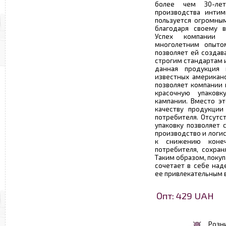
более чем 30-ле
производства интим
пользуется огромны
благодаря своему в
Успех компании 
многолетним опыто
позволяет ей созда
строгим стандартам 
данная продукция
известных американс
позволяет компании 
красочную упаков
кампании. Вместо эт
качеству продукции
потребителя. Отсутс
упаковку позволяет 
производство и логис
к снижению конеч
потребителя, сохран
Таким образом, поку
сочетает в себе над
ее привлекательным 
Опт: 429 UAH
Розн