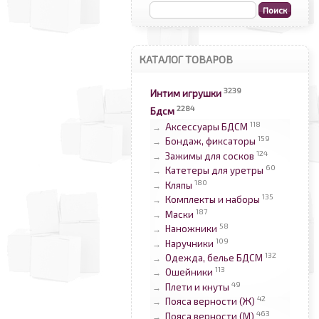
КАТАЛОГ ТОВАРОВ
3239
Интим игрушки
2284
Бдсм
118
Аксессуары БДСМ
→
159
Бондаж, фиксаторы
→
124
Зажимы для сосков
→
60
Катетеры для уретры
→
180
Кляпы
→
135
Комплекты и наборы
→
187
Маски
→
58
Наножники
→
109
Наручники
→
132
Одежда, белье БДСМ
→
113
Ошейники
→
49
Плети и кнуты
→
42
Пояса верности (Ж)
→
463
Пояса верности (М)
→