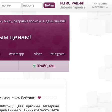
РЕГИСТРАЦИЯ!
Интернет
магазин →
Забыли пароль?
у миру, отправка посылки в день заказа!
вым ценам!
e
whatsapp
viber
telegram
ПРАЙС, XML
личие:
* шт.
Рейтинг:
Bdsm4u; Цвет красный; Материал
овременный ошейник красного цвета