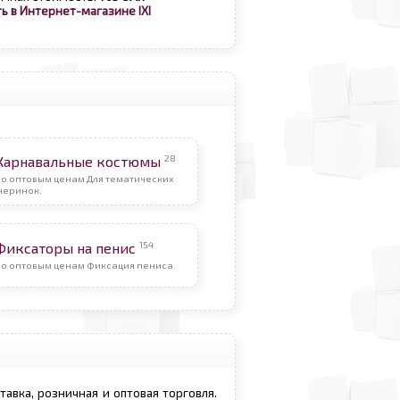
ь в Интернет-магазине IXI
28
Карнавальные костюмы
По оптовым ценам Для тематических
черинок.
154
Фиксаторы на пенис
По оптовым ценам Фиксация пениса.
ставка, розничная и оптовая торговля.