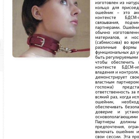
изготовлен из натур
кольцо для присоед
ошейник – это акс
контексте БДСМ-
связывания, под
партнерами. Ошейни
обычно изготовленн
материалов, и но
(сабмиссива) во вр
различные форм
функциональных до у
быть регулируемыми 
чтобы обеспечить
контексте БДСМ-
владения и контроля
демонстрирует свою
властным партнером
госпожа) предст
ответственность за 
всякий раз, когда и
ошейник, необхо
обеспечивать безопа
доверие и устано
основополагающими
Партнеры должны 
предпочтения, огр
включать ошейник и
свои сессии. Эта пр