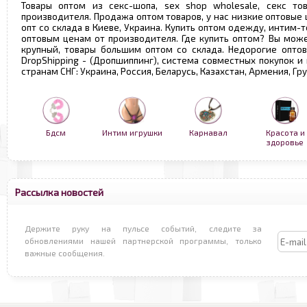
Товары оптом из секс-шопа, sex shop wholesale, секс т
производителя. Продажа оптом товаров, у нас низкие оптовые
опт со склада в Киеве, Украина. Купить оптом одежду, интим-т
оптовым ценам от производителя. Где купить оптом? Вы може
крупный, товары большим оптом со склада. Недорогие опто
DropShipping - (Дропшиппинг), система совместных покупок и
странам СНГ: Украина, Россия, Беларусь, Казахстан, Армения, Г
Бдсм
Интим игрушки
Карнавал
Красота и
здоровье
Рассылка новостей
Держите руку на пульсе событий, следите за
обновлениями нашей партнерской программы, только
важные сообщения.