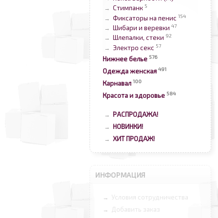
5
Стимпанк
→
154
Фиксаторы на пенис
→
47
Шибари и веревки
→
92
Шлепалки, стеки
→
57
Электро секс
→
576
Нижнее белье
491
Одежда женская
100
Карнавал
584
Красота и здоровье
РАСПРОДАЖА!
→
НОВИНКИ!
→
ХИТ ПРОДАЖ!
→
ИНФОРМАЦИЯ
Условия сотрудничества
→
Добавить заказ
→