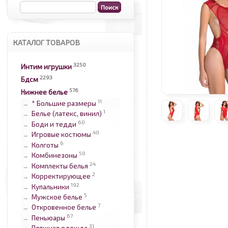
КАТАЛОГ ТОВАРОВ
3250
Интим игрушки
2293
Бдсм
576
Нижнее белье
11
* Большие размеры
→
1
Белье (латекс, винил)
→
60
Боди и тедди
→
40
Игровые костюмы
→
6
Колготы
→
50
Комбинезоны
→
24
Комплекты белья
→
2
Корректирующее
→
192
Купальники
→
5
Мужское белье
→
7
Откровенное белье
→
67
Пеньюары
→
31