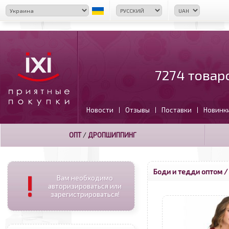
7274 товар
Новости
Отзывы
Поставки
Новинк
|
|
|
ОПТ
/
ДРОПШИППИНГ
Боди и тедди оптом
/
!
Вам необходимо
авторизироваться или
зарегистрироваться!