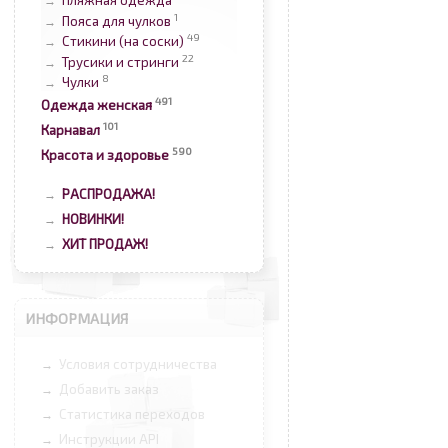
Пляжная одежда
→
1
Пояса для чулков
→
49
Стикини (на соски)
→
22
Трусики и стринги
→
8
Чулки
→
491
Одежда женская
101
Карнавал
590
Красота и здоровье
РАСПРОДАЖА!
→
НОВИНКИ!
→
ХИТ ПРОДАЖ!
→
ИНФОРМАЦИЯ
Условия сотрудничества
→
Добавить заказ
→
Статистика переходов
→
Инструкции API
→