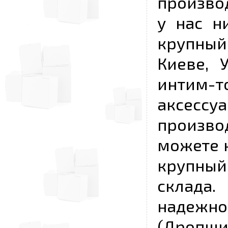
произво
у нас н
крупный
Киеве, 
интим-
аксесс
произво
можете к
крупны
склада
надежно
(Дропш