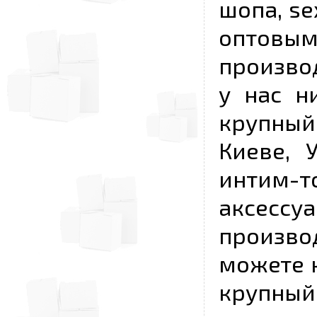
шопа, se
опто
произво
у нас н
крупный
Киеве, 
интим-
аксесс
произво
можете к
крупны