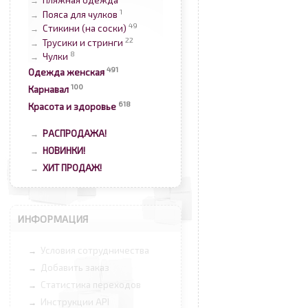
Пляжная одежда
→
1
Пояса для чулков
→
49
Стикини (на соски)
→
22
Трусики и стринги
→
8
Чулки
→
491
Одежда женская
100
Карнавал
618
Красота и здоровье
РАСПРОДАЖА!
→
НОВИНКИ!
→
ХИТ ПРОДАЖ!
→
ИНФОРМАЦИЯ
Условия сотрудничества
→
Добавить заказ
→
Статистика переходов
→
Инструкции API
→