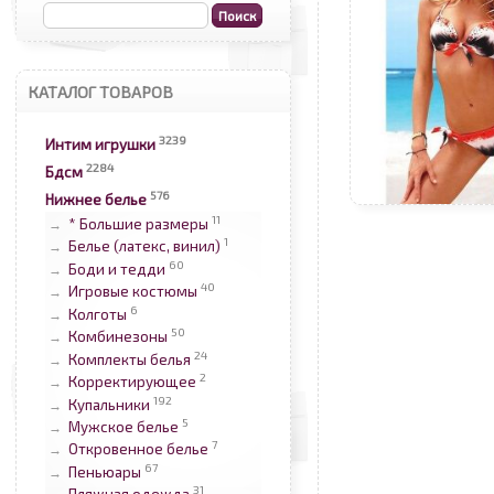
КАТАЛОГ ТОВАРОВ
3239
Интим игрушки
2284
Бдсм
576
Нижнее белье
11
* Большие размеры
→
1
Белье (латекс, винил)
→
60
Боди и тедди
→
40
Игровые костюмы
→
6
Колготы
→
50
Комбинезоны
→
24
Комплекты белья
→
2
Корректирующее
→
192
Купальники
→
5
Мужское белье
→
7
Откровенное белье
→
67
Пеньюары
→
31