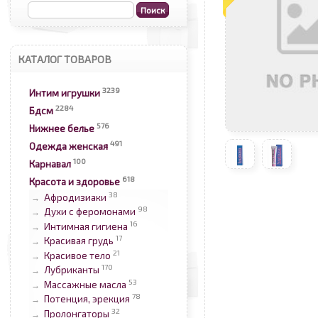
КАТАЛОГ ТОВАРОВ
3239
Интим игрушки
2284
Бдсм
576
Нижнее белье
491
Одежда женская
100
Карнавал
618
Красота и здоровье
38
Афродизиаки
→
98
Духи с феромонами
→
16
Интимная гигиена
→
17
Красивая грудь
→
21
Красивое тело
→
170
Лубриканты
→
53
Массажные масла
→
78
Потенция, эрекция
→
32
Пролонгаторы
→