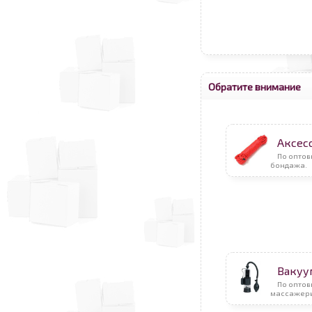
Обратите внимание
Аксес
По оптов
бондажа.
Вакуу
По опто
массажер