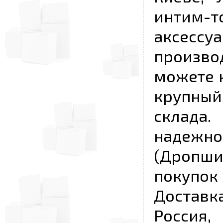
интим-
аксесс
произво
можете к
крупны
склада
надежно
(Дропш
покупо
Достав
Россия,