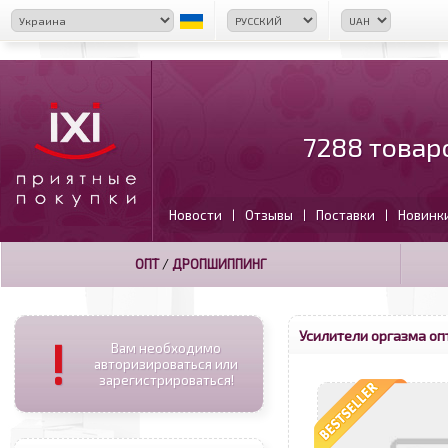
7288 товар
Новости
Отзывы
Поставки
Новинк
|
|
|
ОПТ
/
ДРОПШИППИНГ
Усилители оргазма оп
!
Вам необходимо
авторизироваться или
зарегистрироваться!