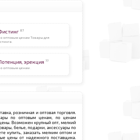
87
Фистинг
По оптовым ценам Товары для
стинга.
77
Потенция, эрекция
о оптовым ценам .
ставка, розничная и оптовая торговля.
овары по оптовым ценам, по ценам
 цены. Возможен крупный опт, мелкий
овары, белье, подарки, аксессуары по
те купить, заказать мелким оптом и
вые цены от надежного поставщика.