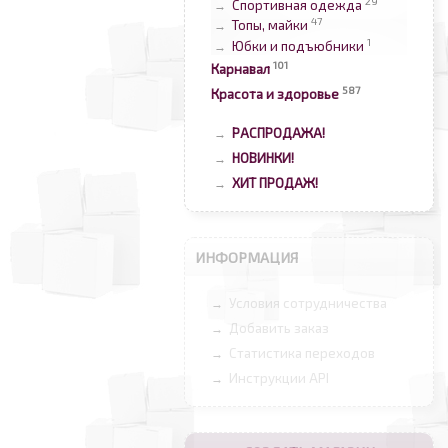
29
Спортивная одежда
→
47
Топы, майки
→
1
Юбки и подъюбники
→
101
Карнавал
587
Красота и здоровье
РАСПРОДАЖА!
→
НОВИНКИ!
→
ХИТ ПРОДАЖ!
→
ИНФОРМАЦИЯ
Условия сотрудничества
→
Добавить заказ
→
Статистика переходов
→
Инструкции API
→