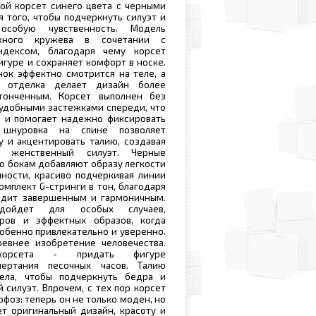
ой корсет синего цвета с черными
я того, чтобы подчеркнуть силуэт и
особую чувственность. Модель
жного кружева в сочетании с
ндексом, благодаря чему корсет
игуре и сохраняет комфорт в носке.
нок эффектно смотрится на теле, а
я отделка делает дизайн более
тонченным. Корсет выполнен без
удобными застежками спереди, что
е и помогает надежно фиксировать
 шнуровка на спине позволяет
у и акцентировать талию, создавая
и женственный силуэт. Черные
о бокам добавляют образу легкости
ности, красиво подчеркивая линии
омплект G-стринги в тон, благодаря
ядит завершенным и гармоничным.
дойдет для особых случаев,
ров и эффектных образов, когда
собенно привлекательно и уверенно.
евнее изобретение человечества.
 корсета - придать фигуре
чертания песочных часов. Талию
ела, чтобы подчеркнуть бедра и
 силуэт. Впрочем, с тех пор корсет
фоз: теперь он не только моден, но
ет оригинальный дизайн, красоту и