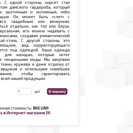
. С одной стороны, корсет стал
том дамского гардероба, который
м, эротичным и интимным, либо
вещью. Он может быть «слит» с
его свадебным или вечерним,
ься отдельно, как топ или блуза.
ерсальная, его можно надевать с
жинсами, создавая романтический
ual-стиль. С другой стороны, это
омощник, вид корректирующего
сится под одеждой. Наша одежда
т для женщин, которые хотят
м тенденциям моды. Мы закупаем
ткани, кружева и даже отделку от
тавщиков и используем новейшее
вание, чтобы гарантировать
 всей нашей продукции.
шт
ичная стоимость:
845 UAH
ь в Интернет-магазине IXI