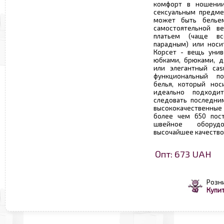
комфорт в ношении
сексуальным предме
может быть белье
самостоятельной 
платьем (чаще вс
парадным) или носит
Корсет - вещь унив
юбками, брюками, д
или элегантный cas
функциональный п
белья, который но
идеально подходи
следовать последни
высококачественные 
более чем 650 пос
швейное оборудо
высочайшее качество
Опт: 673 UAH
Розн
Купит