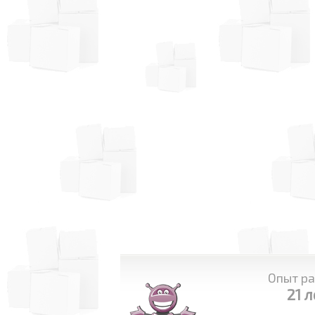
Опыт ра
21 л