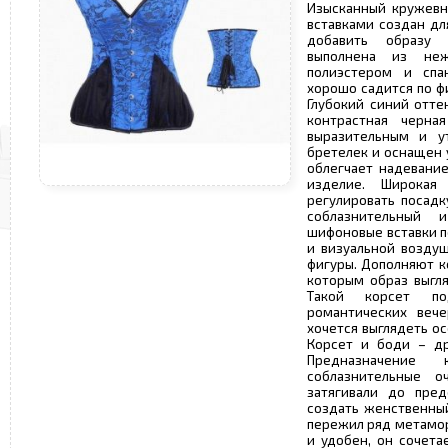
Изысканный кружевн
вставками создан дл
добавить образу 
выполнена из не
полиэстером и спа
хорошо садится по ф
Глубокий синий отте
контрастная черна
выразительным и у
бретелек и оснащен 
облегчает надевани
изделие. Широкая
регулировать посадк
соблазнительный 
шифоновые вставки п
и визуальной воздуш
фигуры. Дополняют к
которым образ выгл
Такой корсет по
романтических вече
хочется выглядеть о
Корсет и боди – др
Предназначение
соблазнительные о
затягивали до пред
создать женственный
пережил ряд метамор
и удобен, он сочета