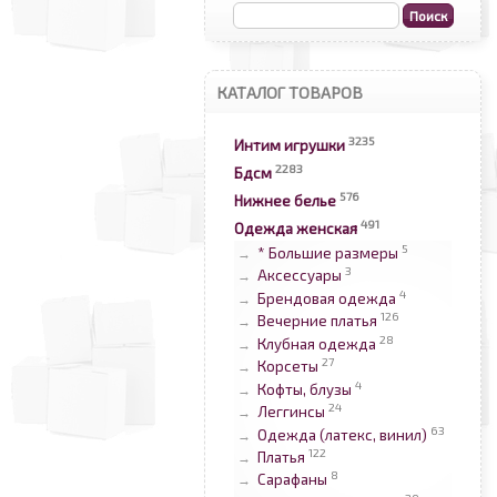
КАТАЛОГ ТОВАРОВ
3235
Интим игрушки
2283
Бдсм
576
Нижнее белье
491
Одежда женская
5
* Большие размеры
→
3
Аксессуары
→
4
Брендовая одежда
→
126
Вечерние платья
→
28
Клубная одежда
→
27
Корсеты
→
4
Кофты, блузы
→
24
Леггинсы
→
63
Одежда (латекс, винил)
→
122
Платья
→
8
Сарафаны
→