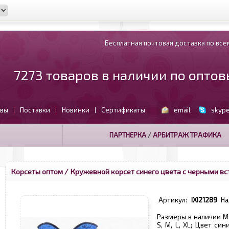
Бесплатная почтовая доставка по всем
7273 товаров в наличии по опто
вы
Поставки
Новинки
Сертификаты
email
skyp
|
|
|
ПАРТНЕРКА
/
АРБИТРАЖ ТРАФИКА
Корсеты оптом
/ Кружевной корсет синего цвета с черными вс
Артикул:
IXI21289
На
Размеры в наличии M; 
S, M, L, XL; Цвет си