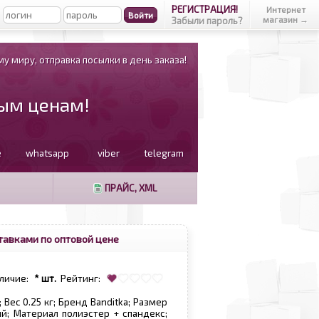
РЕГИСТРАЦИЯ!
Интернет
магазин →
Забыли пароль?
у миру, отправка посылки в день заказа!
вым ценам!
e
whatsapp
viber
telegram
ПРАЙС, XML
тавками по оптовой цене
личие:
* шт.
Рейтинг:
Вес 0.25 кг; Бренд Banditka; Размер
ний; Материал полиэстер + спандекс;