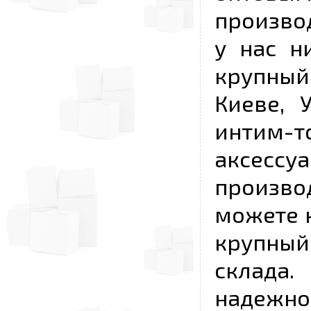
произво
у нас н
крупный
Киеве, 
интим-
аксесс
произво
можете к
крупны
склада
надежно