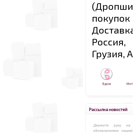
(Дропш
покупо
Достав
Россия,
Грузия, 
Бдсм
Инт
Рассылка новостей
Держите руку на 
обновлениями нашей