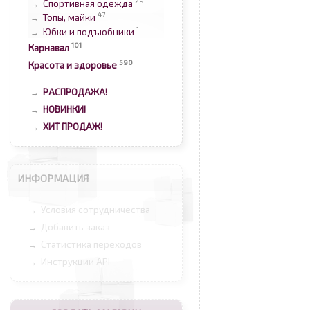
29
Спортивная одежда
→
47
Топы, майки
→
1
Юбки и подъюбники
→
101
Карнавал
590
Красота и здоровье
РАСПРОДАЖА!
→
НОВИНКИ!
→
ХИТ ПРОДАЖ!
→
ИНФОРМАЦИЯ
Условия сотрудничества
→
Добавить заказ
→
Статистика переходов
→
Инструкции API
→