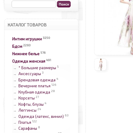
КАТАЛОГ ТОВАРОВ
3250
Интим игрушки
2293
Бдсм
576
Нижнее белье
491
Одежда женская
5
* Большие размеры
→
3
Аксессуары
→
4
Брендовая одежда
→
126
Вечерние платья
→
28
Клубная одежда
→
27
Корсеты
→
4
Кофты, блузы
→
24
Леггинсы
→
63
Одежда (латекс, винил)
→
122
Платья
→
8
Сарафаны
→