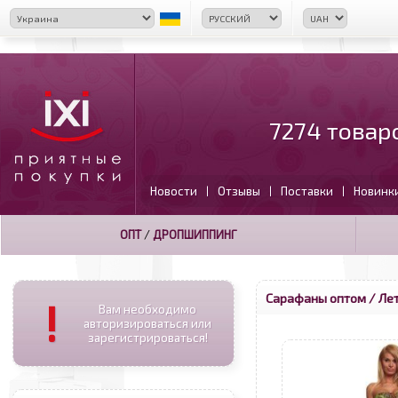
7274 товар
Новости
Отзывы
Поставки
Новинк
|
|
|
ОПТ
/
ДРОПШИППИНГ
Сарафаны оптом
/ Ле
!
Вам необходимо
авторизироваться или
зарегистрироваться!