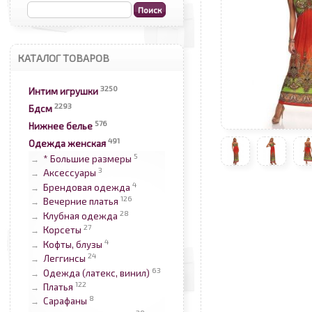
КАТАЛОГ ТОВАРОВ
3250
Интим игрушки
2293
Бдсм
576
Нижнее белье
491
Одежда женская
5
* Большие размеры
→
3
Аксессуары
→
4
Брендовая одежда
→
126
Вечерние платья
→
28
Клубная одежда
→
27
Корсеты
→
4
Кофты, блузы
→
24
Леггинсы
→
63
Одежда (латекс, винил)
→
122
Платья
→
8
Сарафаны
→