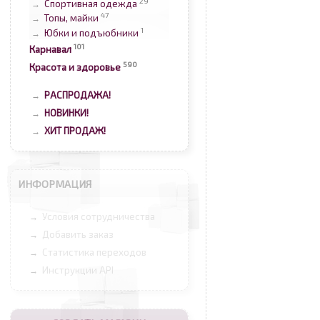
29
Спортивная одежда
→
47
Топы, майки
→
1
Юбки и подъюбники
→
101
Карнавал
590
Красота и здоровье
РАСПРОДАЖА!
→
НОВИНКИ!
→
ХИТ ПРОДАЖ!
→
ИНФОРМАЦИЯ
Условия сотрудничества
→
Добавить заказ
→
Статистика переходов
→
Инструкции API
→