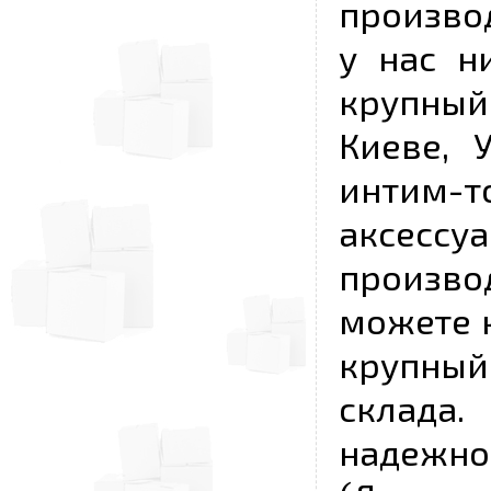
произво
у нас н
крупный
Киеве, 
интим-
аксесс
произво
можете к
крупны
склада
надежно