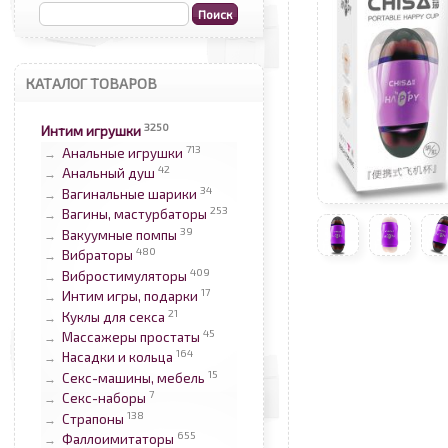
КАТАЛОГ ТОВАРОВ
3250
Интим игрушки
713
Анальные игрушки
→
42
Анальный душ
→
34
Вагинальные шарики
→
253
Вагины, мастурбаторы
→
39
Вакуумные помпы
→
480
Вибраторы
→
409
Вибростимуляторы
→
17
Интим игры, подарки
→
21
Куклы для секса
→
45
Массажеры простаты
→
164
Насадки и кольца
→
15
Секс-машины, мебель
→
7
Секс-наборы
→
138
Страпоны
→
655
Фаллоимитаторы
→