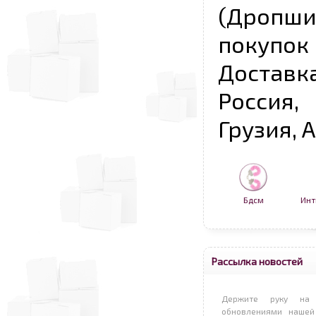
(Дропш
покупо
Достав
Россия,
Грузия, 
Бдсм
Инт
Рассылка новостей
Держите руку на 
обновлениями нашей