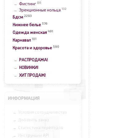
86
Фистинг
→
132
Эрекционные кольца
→
2293
Бдсм
576
Нижнее белье
491
Одежда женская
101
Карнавал
590
Красота и здоровье
РАСПРОДАЖА!
→
НОВИНКИ!
→
ХИТ ПРОДАЖ!
→
ИНФОРМАЦИЯ
Условия сотрудничества
→
Добавить заказ
→
Статистика переходов
→
Инструкции API
→