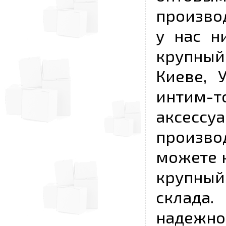
произво
у нас н
крупный
Киеве, 
интим-
аксесс
произво
можете к
крупны
склада
надежно