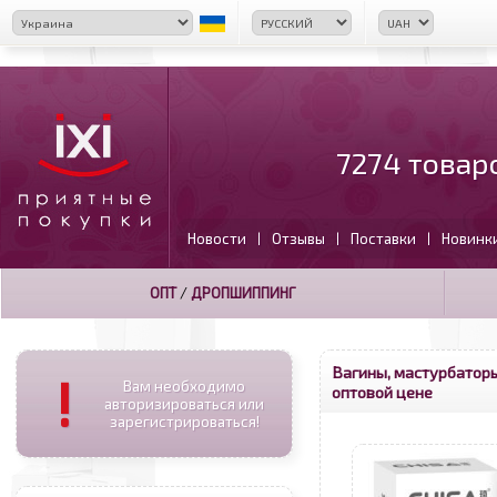
7274 товар
Новости
Отзывы
Поставки
Новинк
|
|
|
ОПТ
/
ДРОПШИППИНГ
Вагины, мастурбатор
!
Вам необходимо
оптовой цене
авторизироваться или
зарегистрироваться!