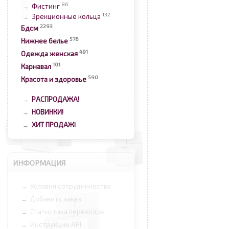
86
Фистинг
→
132
Эрекционные кольца
→
2293
Бдсм
576
Нижнее белье
491
Одежда женская
101
Карнавал
590
Красота и здоровье
РАСПРОДАЖА!
→
НОВИНКИ!
→
ХИТ ПРОДАЖ!
→
ИНФОРМАЦИЯ
Условия сотрудничества
→
Добавить заказ
→
Статистика переходов
→
Инструкции API
→