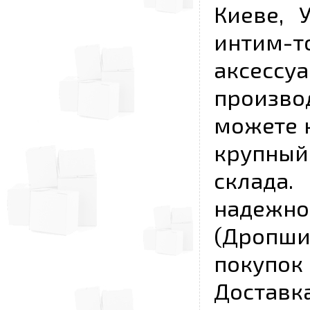
Киеве, 
интим-
аксесс
произво
можете к
крупны
склада
надежно
(Дропш
покупо
Достав