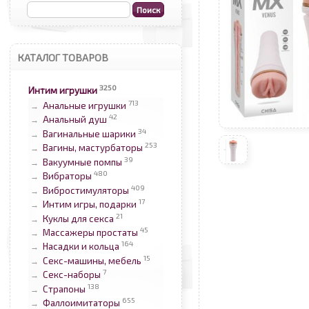
КАТАЛОГ ТОВАРОВ
3250
Интим игрушки
713
Анальные игрушки
→
42
Анальный душ
→
34
Вагинальные шарики
→
253
Вагины, мастурбаторы
→
39
Вакуумные помпы
→
480
Вибраторы
→
409
Вибростимуляторы
→
17
Интим игры, подарки
→
21
Куклы для секса
→
45
Массажеры простаты
→
164
Насадки и кольца
→
15
Секс-машины, мебель
→
7
Секс-наборы
→
138
Страпоны
→
655
Фаллоимитаторы
→