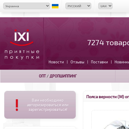
7274 товар
Новости
Отзывы
Поставки
Новинк
|
|
|
ОПТ
/
ДРОПШИППИНГ
Пояса верности (М) о
!
Вам необходимо
авторизироваться или
зарегистрироваться!