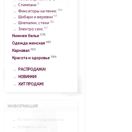
5
Стимпанк
→
154
Фиксаторы на пенис
→
47
Шибари и веревки
→
92
Шлепалки, стеки
→
57
Электро секс
→
576
Нижнее белье
491
Одежда женская
100
Карнавал
584
Красота и здоровье
РАСПРОДАЖА!
→
НОВИНКИ!
→
ХИТ ПРОДАЖ!
→
ИНФОРМАЦИЯ
Условия сотрудничества
→
Добавить заказ
→