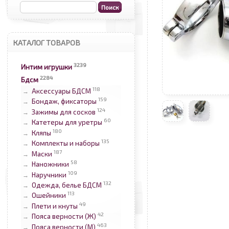
КАТАЛОГ ТОВАРОВ
3239
Интим игрушки
2284
Бдсм
118
Аксессуары БДСМ
→
159
Бондаж, фиксаторы
→
124
Зажимы для сосков
→
60
Катетеры для уретры
→
180
Кляпы
→
135
Комплекты и наборы
→
187
Маски
→
58
Наножники
→
109
Наручники
→
132
Одежда, белье БДСМ
→
113
Ошейники
→
49
Плети и кнуты
→
42
Пояса верности (Ж)
→
463
Пояса верности (М)
→