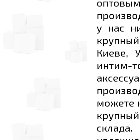
опто
произво
у нас н
крупный
Киеве, 
интим-
аксесс
произво
можете к
крупны
склада