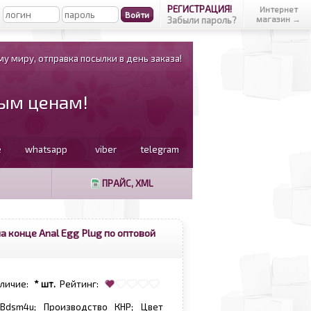
РЕГИСТРАЦИЯ!
Интернет
магазин →
Забыли пароль?
у миру, отправка посылки в день заказа!
вым ценам!
e
whatsapp
viber
telegram
ПРАЙС, XML
 конце Anal Egg Plug по оптовой
аличие:
* шт.
Рейтинг:
Bdsm4u; Производство КНР; Цвет