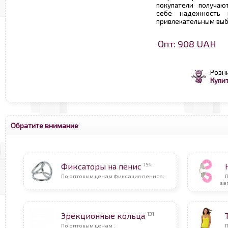
покупатели получаю
себе надежность 
привлекательным выб
Опт: 908 UAH
Розн
Купит
Обратите внимание
154
Фиксаторы на пенис
По оптовым ценам Фиксация пениса.
за
131
Эрекционные кольца
По оптовым ценам .
П