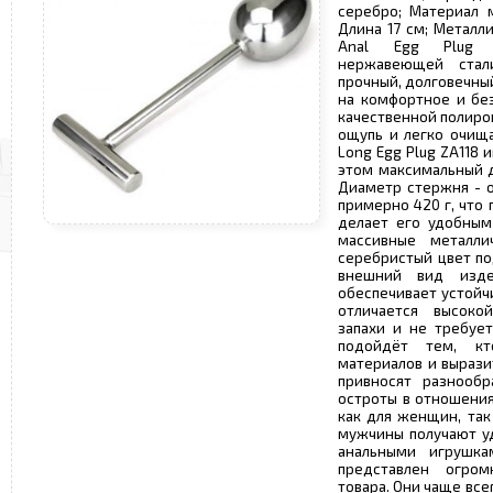
серебро; Материал 
Длина 17 см; Металл
Anal Egg Plug и
нержавеющей стал
прочный, долговечный
на комфортное и без
качественной полиро
ощупь и легко очища
Long Egg Plug ZA118 
этом максимальный д
Диаметр стержня - о
примерно 420 г, что
делает его удобным
массивные металлич
серебристый цвет по
внешний вид издел
обеспечивает устойч
отличается высоко
запахи и не требует
подойдёт тем, кт
материалов и вырази
привносят разнообр
остроты в отношения
как для женщин, та
мужчины получают у
анальными игрушка
представлен огро
товара. Они чаще вс