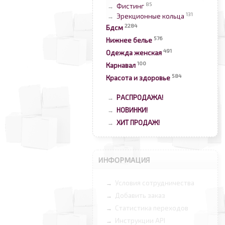
85
Фистинг
→
131
Эрекционные кольца
→
2284
Бдсм
576
Нижнее белье
491
Одежда женская
100
Карнавал
584
Красота и здоровье
РАСПРОДАЖА!
→
НОВИНКИ!
→
ХИТ ПРОДАЖ!
→
ИНФОРМАЦИЯ
Условия сотрудничества
→
Добавить заказ
→
Статистика переходов
→
Инструкции API
→