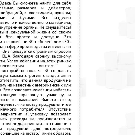
 Здесь Вы сможете найти для себя
разных размеров и диаметров,
вибрацией, с хвостиками, пушком,
ками и бусами. Все изделия
мягкого и качественного материала,
внутренние органы. Не смущайтесь!
ты в сексуальной жизни со своим
. Это просто и доступно. Эта
ится компанией с более чем 30-
ы в сфере производства интимных и
. Она пользуется огромным спросом
 США благодаря своему высокому
ти. Успех компании на этих рынках
многолетним опытом и
 который позволяет ей создавать
щую самым строгим стандартам и
отметить, что данная продукция не
му из известных американских или
. Это позволяет компании избегать
стоящую красочную упаковку и
нговые кампании. Вместо этого,
деляется качеству продукции и ее
нечного потребителя. Отсутствие
маркетинг и упаковку позволяет
тить расходы на производство и
вою очередь, приводит к снижению
ти продукции для потребителя,
ысочайшее качество. Таким образом,