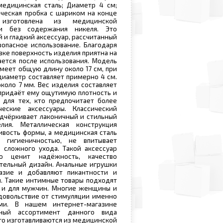
медицинская сталь; Диаметр 4 см;
ическая пробка с шариком на конце
зготовлена из медицинской
и без содержания никеля. Это
 и гладкий аксессуар, рассчитанный
опасное использование. Благодаря
вке поверхность изделия приятна на
ется после использования. Модель
имеет общую длину около 17 см, при
иаметр составляет примерно 4 см.
коло 7 мм. Вес изделия составляет
 придаёт ему ощутимую плотность и
 для тех, кто предпочитает более
еские аксессуары. Классический
дчёркивает лаконичный и стильный
ия. Металлическая конструкция
ивость формы, а медицинская сталь
й гигиеничностью, не впитывает
 сложного ухода. Такой аксессуар
о ценит надёжность, качество
тельный дизайн. Анальные игрушки
азие и добавляют пикантности и
. Такие интимные товары подходят
к и для мужчин. Многие женщины и
довольствие от стимуляции именно
ми. В нашем интернет-магазине
мный ассортимент данного вида
его изготавливаются из медицинской