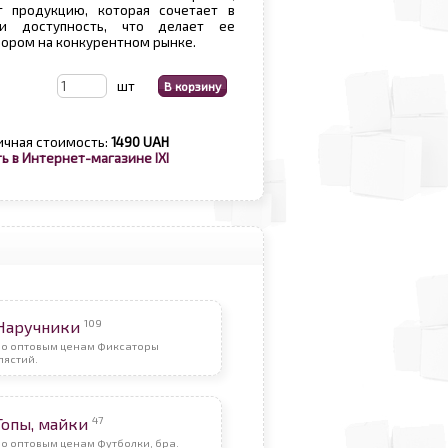
т продукцию, которая сочетает в
и доступность, что делает ее
ором на конкурентном рынке.
шт
ичная стоимость:
1490 UAH
ь в Интернет-магазине IXI
109
Наручники
По оптовым ценам Фиксаторы
пястий.
47
Топы, майки
о оптовым ценам Футболки, бра.