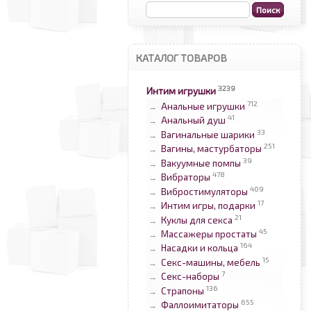
КАТАЛОГ ТОВАРОВ
3239
Интим игрушки
712
Анальные игрушки
→
41
Анальный душ
→
33
Вагинальные шарики
→
251
Вагины, мастурбаторы
→
39
Вакуумные помпы
→
478
Вибраторы
→
409
Вибростимуляторы
→
17
Интим игры, подарки
→
21
Куклы для секса
→
45
Массажеры простаты
→
164
Насадки и кольца
→
15
Секс-машины, мебель
→
7
Секс-наборы
→
136
Страпоны
→
655
Фаллоимитаторы
→