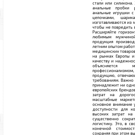
стали или силикона.
анальные пробки 
анальные игрушки с 
цепочками, шари
изготавливаются из 
чтобы не повредить 
Расширяйте горизон
любимым мужчиной
продукция производ
летним опытом работ
медицинских товаров
на рынках Европы и
качеству и надежнос
объясняется 
профессионализмом,
продукцию, отвечаю
требованиям. Важно 
принадлежит ни одно
европейских брендов
затрат на дорого
масштабные маркети
основное внимание у
доступности для ко
высоких затрат на 
существенно сокра
логистику. Это, в с
конечной стоимос
сохраняя при этом в