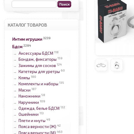
КАТАЛОГ ТОВАРОВ
3239
Интим игрушки
2284
Бдсм
118
Аксессуары БДСМ
→
159
Бондаж, фиксаторы
→
124
Зажимы для сосков
→
60
Катетеры для уретры
→
180
Кляпы
→
135
Комплекты и наборы
→
187
Маски
→
58
Наножники
→
109
Наручники
→
132
Одежда, белье БДСМ
→
113
Ошейники
→
49
Плети и кнуты
→
42
Пояса верности (Ж)
→
463
Пояса верности (М)
→