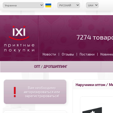
7274 товар
Новости
Отзывы
Поставки
Новинк
|
|
|
ОПТ
/
ДРОПШИППИНГ
Наручники оптом
/ Ме
!
Вам необходимо
авторизироваться или
зарегистрироваться!