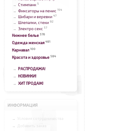
5
Стимпанк
→
154
Фиксаторы на пенис
→
47
Шибари и веревки
→
92
Шлепалки, стеки
→
57
Электро секс
→
576
Нижнее белье
491
Одежда женская
100
Карнавал
584
Красота и здоровье
РАСПРОДАЖА!
→
НОВИНКИ!
→
ХИТ ПРОДАЖ!
→
ИНФОРМАЦИЯ
Условия сотрудничества
→
Добавить заказ
→