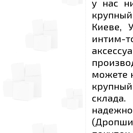
у нас н
крупный
Киеве, 
интим-
аксесс
произво
можете к
крупны
склада
надежно
(Дропш