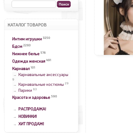
КАТАЛОГ ТОВАРОВ
3250
Интим игрушки
2293
Бдсм
576
Нижнее белье
491
Одежда женская
101
Карнавал
Карнавальные аксессуары
→
9
29
Карнавальные костюмы
→
63
Парики
→
590
Красота и здоровье
РАСПРОДАЖА!
→
НОВИНКИ!
→
ХИТ ПРОДАЖ!
→