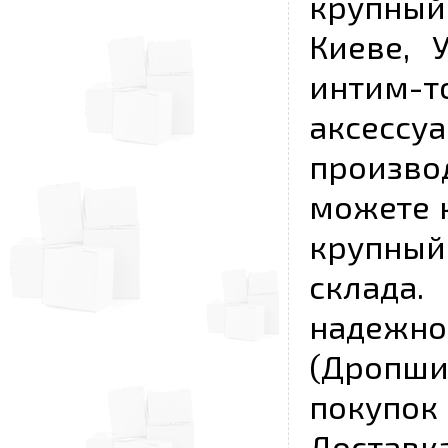
крупный
Киеве, 
интим-
аксесс
произво
можете к
крупны
склада
надежно
(Дропш
покупо
Достав