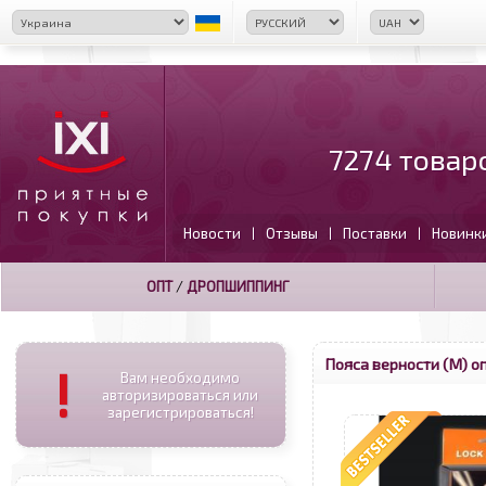
7274 товар
Новости
Отзывы
Поставки
Новинк
|
|
|
ОПТ
/
ДРОПШИППИНГ
Пояса верности (М) о
!
Вам необходимо
авторизироваться или
зарегистрироваться!