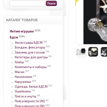
КАТАЛОГ ТОВАРОВ
3239
Интим игрушки
2284
Бдсм
118
Аксессуары БДСМ
→
159
Бондаж, фиксаторы
→
124
Зажимы для сосков
→
60
Катетеры для уретры
→
180
Кляпы
→
135
Комплекты и наборы
→
187
Маски
→
58
Наножники
→
109
Наручники
→
132
Одежда, белье БДСМ
→
113
Ошейники
→
49
Плети и кнуты
→
42
Пояса верности (Ж)
→
463
Пояса верности (М)
→