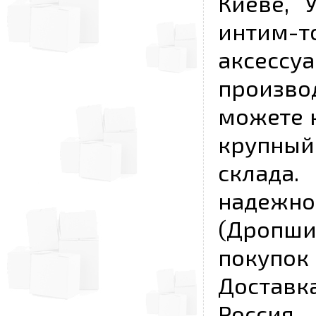
Киеве, 
интим-
аксесс
произво
можете к
крупны
склада
надежно
(Дропш
покупо
Достав
Россия,