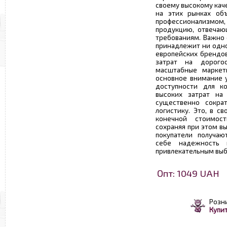
своему высокому кач
на этих рынках об
профессионализмом,
продукцию, отвечаю
требованиям. Важно 
принадлежит ни одно
европейских брендов
затрат на дорого
масштабные маркети
основное внимание у
доступности для ко
высоких затрат на 
существенно сокра
логистику. Это, в с
конечной стоимос
сохраняя при этом в
покупатели получаю
себе надежность 
привлекательным выб
Опт: 1049 UAH
Розн
Купит