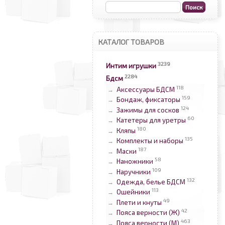
КАТАЛОГ ТОВАРОВ
3239
Интим игрушки
2284
Бдсм
118
Аксессуары БДСМ
→
159
Бондаж, фиксаторы
→
124
Зажимы для сосков
→
60
Катетеры для уретры
→
180
Кляпы
→
135
Комплекты и наборы
→
187
Маски
→
58
Наножники
→
109
Наручники
→
132
Одежда, белье БДСМ
→
113
Ошейники
→
49
Плети и кнуты
→
42
Пояса верности (Ж)
→
463
Пояса верности (М)
→