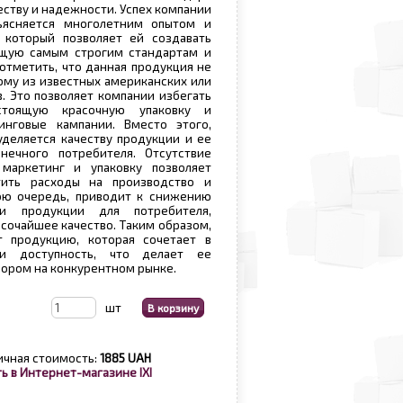
еству и надежности. Успех компании
ъясняется многолетним опытом и
 который позволяет ей создавать
щую самым строгим стандартам и
отметить, что данная продукция не
му из известных американских или
. Это позволяет компании избегать
стоящую красочную упаковку и
нговые кампании. Вместо этого,
деляется качеству продукции и ее
нечного потребителя. Отсутствие
маркетинг и упаковку позволяет
тить расходы на производство и
вою очередь, приводит к снижению
ти продукции для потребителя,
ысочайшее качество. Таким образом,
т продукцию, которая сочетает в
и доступность, что делает ее
ором на конкурентном рынке.
шт
ичная стоимость:
1885 UAH
ь в Интернет-магазине IXI