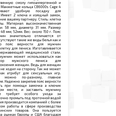
твенную смолу гипоаллергенной и
. Манжетные кольца CB6000s Cage 4
чивают удобную посадку для
 Имеет 2 ключа и изящный замок,
ие вашему партнеру. Стиль: клетка
ы. Материал: высококачественная
ки: 58 мм, диаметр 31 мм. Размер
48 мм; 52мм. Вес: около 150 г. Пояс
чин значительно отличается от
сутствуют такие же виды белья как и
о пояс верности для мужчин
клетку для пениса. Изготавливается
нержавеющей медицинской стали.
мужчин может использоваться как
атор мужского пениса для
покоения женщин. Ведь для женщин
 не ходил на сторону. Так же может
как атрибут для сексуальных игр.
ть можно по-разному, главное
е. Надежно закрепив пояс верности
ть при помощи замочка а ключик
ом месте, и заставить мужчину
Не требует особого ухода за
точно промыть под проточной водой
ция производится компанией с более
ом работы в сфере производства
нских товаров. Она пользуется
а рынках Европы и США благодаря