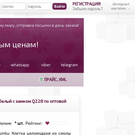
РЕГИСТРАЦИЯ!
Интернет
магазин →
Забыли пароль?
у миру, отправка посылки в день заказа!
вым ценам!
e
whatsapp
viber
telegram
ПРАЙС, XML
белый с замком Q228 по оптовой
личие:
* шт.
Рейтинг:
dsm4u; Клетка целомудрия из смолы