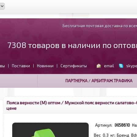
Бесплатная почтовая доставка по всем
7308 товаров в наличии по опто
вы
Поставки
Новинки
Сертификаты
email
skyp
|
|
|
ПАРТНЕРКА
/
АРБИТРАЖ ТРАФИКА
Пояса верности (М) оптом
/ Мужской пояс верности салатово-
цене
Артикул:
IXI58610
На
Вес 0.3 кг; Бренд B