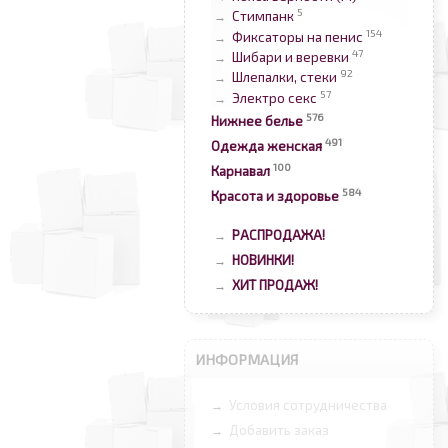
5
Стимпанк
→
154
Фиксаторы на пенис
→
47
Шибари и веревки
→
92
Шлепалки, стеки
→
57
Электро секс
→
576
Нижнее белье
491
Одежда женская
100
Карнавал
584
Красота и здоровье
РАСПРОДАЖА!
→
НОВИНКИ!
→
ХИТ ПРОДАЖ!
→
ИНФОРМАЦИЯ
Условия сотрудничества
→
Добавить заказ
→