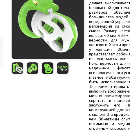
делает высококачес
безопасной для тела
размеров обеспе
большинства людей.
передающий управлен
целомудрия из смол
смола. Размер клет
кольца: 40 мм; 43мм; 
верности для муж
женского. Хотя и при
у женщин. Обычн
представляет собой 
из пластмассы или 
Пояс верности для 
надежный фикс
психологического ус
главное чтобы мужик
быть использовано 
Экспериментирова
включить воображени
можно зафиксирова
спрятать в надежн
заслужить его. 
конструкцией, доста
с мылом. Эта продук
чем 30-летним опыт
интимных и медици
огромным спросом н