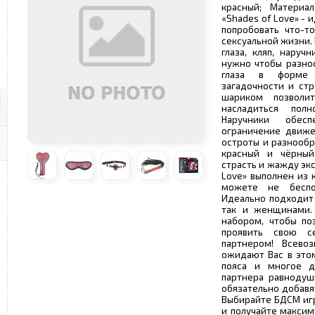
красный; Материа
«Shades of Love» -
попробовать что-т
сексуальной жизни. 
глаза, кляп, наруч
нужно чтобы разноо
глаза в форме 
загадочности и стр
шариком позволи
насладиться пол
Наручники обес
ограничение движе
остроты и разнообр
красный и чёрный
страсть и жажду эк
Love» выполнен из 
можете не беспо
Идеально подходит 
так и женщинами.
набором, чтобы по
проявить свою с
партнером! Всев
ожидают Вас в этом
пояса и многое д
партнера равнодуш
обязательно добавя
Выбирайте БДСМ игр
и получайте максим