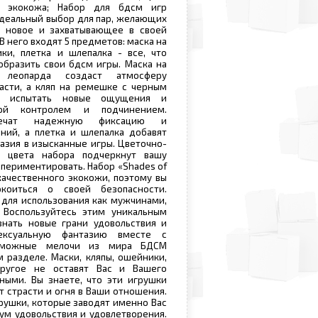
л экокожа; Набор для бдсм игр
 идеальный выбор для пар, желающих
о новое и захватывающее в своей
В него входят 5 предметов: маска на
ники, плетка и шлепалка - все, что
бразить свои бдсм игры. Маска на
леопарда создаст атмосферу
асти, а кляп на ремешке с черным
т испытать новые ощущения и
ной контролем и подчинением.
печат надежную фиксацию и
ний, а плетка и шлепалка добавят
азия в изысканные игры. Цветочно-
 цвета набора подчеркнут вашу
спериментировать. Набор «Shades of
качественного экокожи, поэтому вы
коиться о своей безопасности.
для использования как мужчинами,
 Воспользуйтесь этим уникальным
знать новые грани удовольствия и
ексуальную фантазию вместе с
озможные мелочи из мира БДСМ
 разделе. Маски, кляпы, ошейники,
ругое не оставят Вас и Вашего
ными. Вы знаете, что эти игрушки
т страсти и огня в Ваши отношения.
ушки, которые заводят именно Вас
ум удовольствия и удовлетворения.