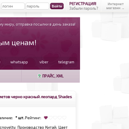
РЕГИСТРАЦИЯ!
Интернет
магазин →
Забыли пароль?
у миру, отправка посылки в день заказа!
вым ценам!
e
whatsapp
viber
telegram
ПРАЙС, XML
дметов черно красный леопард Shades
аличие:
* шт.
Рейтинг:
scnovelty; Производство Китай; Цвет