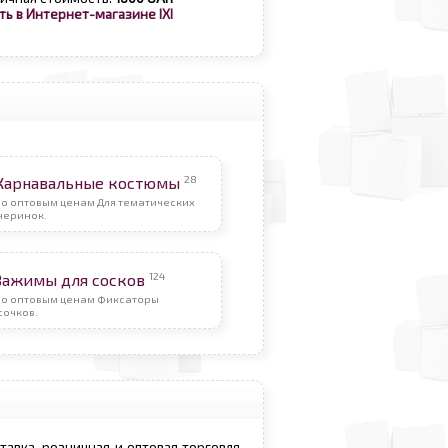
ть в Интернет-магазине IXI
28
Карнавальные костюмы
По оптовым ценам Для тематических
черинок.
124
Зажимы для сосков
По оптовым ценам Фиксаторы
сочков.
ставка, розничная и оптовая торговля.