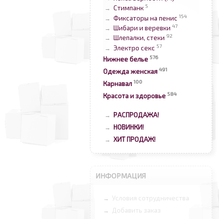
5
Стимпанк
→
154
Фиксаторы на пенис
→
47
Шибари и веревки
→
92
Шлепалки, стеки
→
57
Электро секс
→
576
Нижнее белье
491
Одежда женская
100
Карнавал
584
Красота и здоровье
РАСПРОДАЖА!
→
НОВИНКИ!
→
ХИТ ПРОДАЖ!
→
ИНФОРМАЦИЯ
Условия сотрудничества
→
Добавить заказ
→