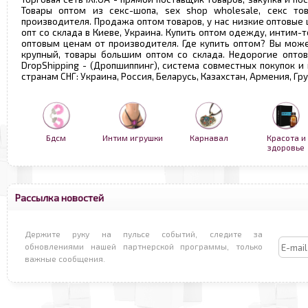
Товары оптом из секс-шопа, sex shop wholesale, секс т
производителя. Продажа оптом товаров, у нас низкие оптовые
опт со склада в Киеве, Украина. Купить оптом одежду, интим-т
оптовым ценам от производителя. Где купить оптом? Вы може
крупный, товары большим оптом со склада. Недорогие опто
DropShipping - (Дропшиппинг), система совместных покупок и
странам СНГ: Украина, Россия, Беларусь, Казахстан, Армения, Г
Бдсм
Интим игрушки
Карнавал
Красота и
здоровье
Рассылка новостей
Держите руку на пульсе событий, следите за
обновлениями нашей партнерской программы, только
важные сообщения.