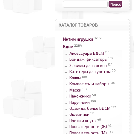
КАТАЛОГ ТОВАРОВ
3239
Интим игрушки
2284
Бдсм
118
Аксессуары БДСМ
→
159
Бондаж, фиксаторы
→
124
Зажимы для сосков
→
60
Катетеры для уретры
→
180
Кляпы
→
135
Комплекты и наборы
→
187
Маски
→
58
Наножники
→
109
Наручники
→
132
Одежда, белье БДСМ
→
113
Ошейники
→
49
Плети и кнуты
→
42
Пояса верности (Ж)
→
463
Пояса верности (М)
→