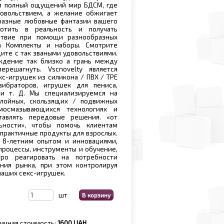
 и полный ощущений мир БДСМ, где
довольствием, а желание обжигает
бразные любовные фантазии вашего
отить в реальность и получать
ствие при помощи разнообразных
а Комплекты и наборы. Смотрите
ите с так зваными удовольствиями.
ждение так близко а грань между
ерешагнуть. Vscnovelty является
с-игрушек из силикона / ПВХ / TPE
вибраторов, игрушек для пениса,
 и т. Д. Мы специализируемся на
слойных, скользящих / подвижных
мосмазывающихся технологиях и
тавлять передовые решения. «от
ьности», чтобы помочь клиентам
 практичные продукты для взрослых.
 8-летним опытом и инновациями,
 процессы, инструменты и обучение,
ро реагировать на потребности
ния рынка, при этом контролируя
наших секс-игрушек.
шт
ичная стоимость:
1600 UAH