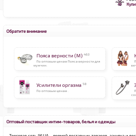
Купи
Обратите внимание
463
Пояса верности (М)
По оптовым ценам Пояса верности для
мужчин.
ве
58
Усилители оргазма
По оптовым ценам .
со
Оптовый поставщик интим-товаров, белья и одежды
Торговая сеть IXI.UA - прямой поставщик товаров, закупка и по