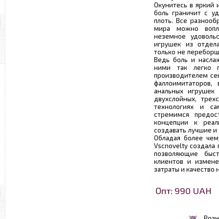
Окунитесь в яркий
боль граничит с у
плоть. Все разноо
мира можно вопл
неземное удоволь
игрушек из отдел
только не переборщ
Ведь боль и насла
ними так легко п
производителем сек
фаллоимитаторов, 
анальных игрушек
двухслойных, трех
технологиях и са
стремимся предос
концепции к реал
создавать лучшие и
Обладая более чем
Vscnovelty создала
позволяющие быст
клиентов и измене
затраты и качество 
Опт: 990 UAH
Розн