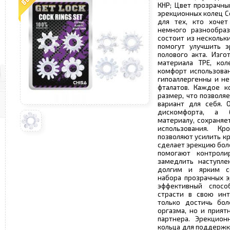
КНР; Цвет прозрачны
эрекционных колец Co
для тех, кто хоче
немного разнообра
состоит из нескольк
помогут улучшить э
полового акта. Изго
материала TPE, кол
комфорт использован
гипоаллергенны и н
фталатов. Каждое к
размер, что позволя
вариант для себя. 
дискомфорта, а б
материалу, сохраняе
использования. К
позволяют усилить к
сделает эрекцию бол
помогают контролир
замедлить наступле
долгим и ярким с
набора прозрачных э
эффективный спос
страсти в свою ин
только достичь бол
оргазма, но и прият
партнера. Эрекцион
кольца для поддержк