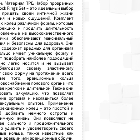
й; Материал TPE; Набор прозрачных
ck Rings Set – это идеальный выбор
т придать своей интимной жизни
зия и новых ощущений. Комплект
их колец различной формы, которые
рекцию и продлить длительность
товленные из высококачественного
ечки обеспечивают максимальный
ия и безопасны для здоровья. Они
е содержат вредных для организма
ольцо имеет уникальную форму и
ет подобрать наиболее подходящий
Оно легко носится и не вызывает
лагодаря своему эластичному
т свою форму на протяжении всего
роме того, эрекционные кольца
ровоснабжение полового органа, что
ее крепкой и длительной. Также они
овать эякуляцию, что позволяет
ние оргазма и насладиться более
ексуальным опытом. Применение
рекционных колец – это простой и
об добавить немного остроты и
тимную жизнь. Они позволяют не
ее сильного и продолжительного
но удивить и удовлетворить своего
ные кольца, также известные как
и эрекции или эрекционные обручи,