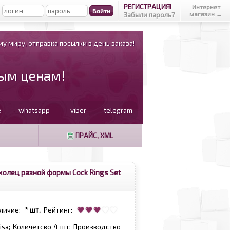
РЕГИСТРАЦИЯ!
Интернет
магазин →
Забыли пароль?
у миру, отправка посылки в день заказа!
вым ценам!
e
whatsapp
viber
telegram
ПРАЙС, XML
олец разной формы Cock Rings Set
личие:
* шт.
Рейтинг:
hisa; Количетсво 4 шт; Производство