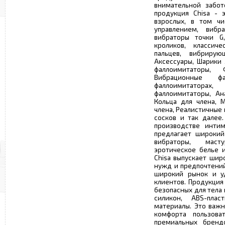
внимательной забот
продукция Chisa - 
взрослых, в том чи
управлением, вибр
вибраторы точки G,
кроликов, классич
пальцев, вибриру
Аксессуары, Шарики
фаллоимитаторы, 
Вибрационные ф
фаллоимитаторах
фаллоимитаторы, Ан
Кольца для члена, 
члена, Реалистичные
сосков и так далее.
производстве интим
предлагает широкий
вибраторы, маст
эротическое белье и
Chisa выпускает шир
нужд и предпочтений
широкий рынок и уд
клиентов. Продукция
безопасных для тела
силикон, ABS-пла
материалы. Это важн
комфорта пользова
премиальных брендо