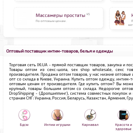
45
Массажеры простаты
По оптовым ценам .
ве
Оптовый поставщик интим-товаров, белья и одежды
Торговая сеть IXI.UA - прямой поставщик товаров, закупка и по
Товары оптом из секс-шопа, sex shop wholesale, секс т
производителя. Продажа оптом товаров, у нас низкие оптовые
опт со склада в Киеве, Украина. Купить оптом одежду, интим-т
оптовым ценам от производителя. Где купить оптом? Вы може
крупный, товары большим оптом со склада. Недорогие опто
DropShipping - (Дропшиппинг), система совместных покупок и
странам СНГ: Украина, Россия, Беларусь, Казахстан, Армения, Г
Бдсм
Интим игрушки
Карнавал
Красота и
здоровье