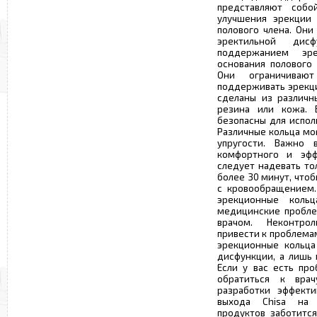
представляют собо
улучшения эрекции 
полового члена. Они
эректильной дис
поддержанием эр
основания полового
Они ограничиваю
поддерживать эрекци
сделаны из различны
резина или кожа. 
безопасны для испол
Различные кольца мо
упругости. Важно 
комфортного и эффе
следует надевать то
более 30 минут, что
с кровообращением.
эрекционные коль
медицинские пробле
врачом. Неконтро
привести к проблема
эрекционные кольца
дисфункции, а лишь
Если у вас есть пр
обратиться к вра
разработки эффекти
выхода Chisa на 
продуктов заботитс