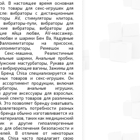
ой. В настоящее время основная
это товары для секс-игрушек для
сле: вибраторы с дистанционным
аторы AV, стимуляторы клитора,
 вибраторы-пули, вибраторы для
еские вибраторы, вибраторы для
ющие яйца любви, AV-массажер.
 любви и шарики Бен Ва, Надувные
Фаллоимитаторы на присоске,
аллоимитаторы, Ремешок на
, Секс-машина, Реалистичные
альные шарики, Анальные пробки,
Мужские мастурбаторы, Рукава для
 и вибрирующие вагины, Зажимы для
 Бренд Chisa специализируется на
ных товаров и секс-игрушек. Он
 ассортимент продукции, включая
урбаторы, анальные игрушки,
 другие аксессуары для взрослых.
окий спектр товаров для различных
. Это позволяет бренду охватывать
овлетворять потребности разных
 бренда обычно изготавливается из
 материалов, таких как медицинский
стик и другие гипоаллергенные
о для обеспечения безопасности и
телей. В отличие от некоторых
в, Chisa часто предлагает свою