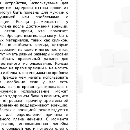
й устройства, используемые для
путем задержки оттока крови из
 могут быть полезны для мужчин с
функцией или проблемами с
екции. Кольца размещаются у
 члена после достижения эрекции.
т отток крови, что помогает
ю. Эрекционные кольца могут быть
х материалов, таких как силикон,
Важно выбирать кольца, которые
ьзования на коже и легко чистятся.
гут иметь разные размеры и уровни
выбрать правильный размер для
ктивного использования. Кольца
лько на время эрекции и не носить
бы избежать потенциальных проблем
 Прежде чем начать использовать
ца, особенно если у вас есть
мы, важно проконсультироваться с
лируемое использование может
м со здоровьем. Важно помнить, что
 не решают причину эректильной
 временно поддерживают эрекцию.
облемы с эрекцией, рекомендуется
чу для определения причины и
вного плана лечения. С момента
рынок, инновационная линейка
я о большей части потребителей с