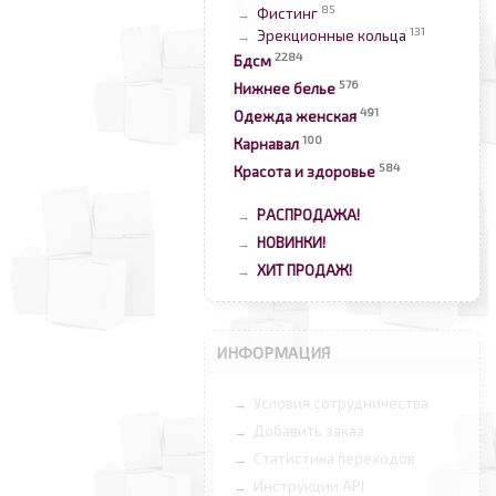
85
Фистинг
→
131
Эрекционные кольца
→
2284
Бдсм
576
Нижнее белье
491
Одежда женская
100
Карнавал
584
Красота и здоровье
РАСПРОДАЖА!
→
НОВИНКИ!
→
ХИТ ПРОДАЖ!
→
ИНФОРМАЦИЯ
Условия сотрудничества
→
Добавить заказ
→
Статистика переходов
→
Инструкции API
→