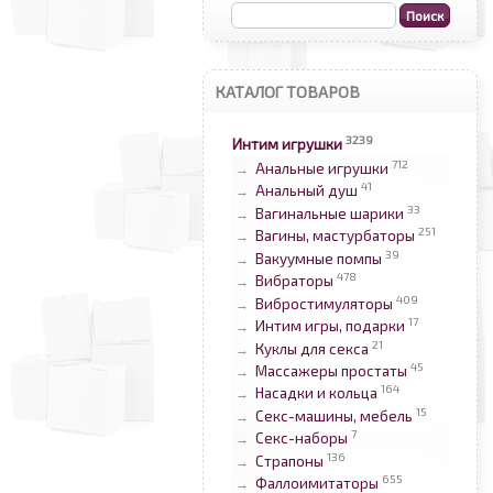
КАТАЛОГ ТОВАРОВ
3239
Интим игрушки
712
Анальные игрушки
→
41
Анальный душ
→
33
Вагинальные шарики
→
251
Вагины, мастурбаторы
→
39
Вакуумные помпы
→
478
Вибраторы
→
409
Вибростимуляторы
→
17
Интим игры, подарки
→
21
Куклы для секса
→
45
Массажеры простаты
→
164
Насадки и кольца
→
15
Секс-машины, мебель
→
7
Секс-наборы
→
136
Страпоны
→
655
Фаллоимитаторы
→