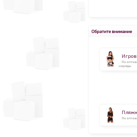
Обратите внимание
Игров
По оптов
наряды.
Пляжн
По оптов