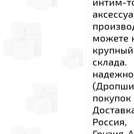
интим-
аксесс
произво
можете к
крупны
склада
надежно
(Дропш
покупо
Достав
Россия,
Грузия, 