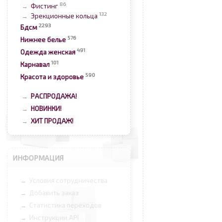
86
Фистинг
→
132
Эрекционные кольца
→
2293
Бдсм
576
Нижнее белье
491
Одежда женская
101
Карнавал
590
Красота и здоровье
РАСПРОДАЖА!
→
НОВИНКИ!
→
ХИТ ПРОДАЖ!
→
ИНФОРМАЦИЯ
Условия сотрудничества
→
Добавить заказ
→
Статистика переходов
→
Инструкции API
→