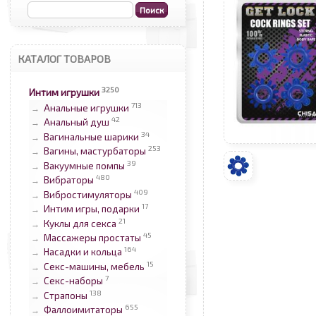
КАТАЛОГ ТОВАРОВ
3250
Интим игрушки
713
Анальные игрушки
→
42
Анальный душ
→
34
Вагинальные шарики
→
253
Вагины, мастурбаторы
→
39
Вакуумные помпы
→
480
Вибраторы
→
409
Вибростимуляторы
→
17
Интим игры, подарки
→
21
Куклы для секса
→
45
Массажеры простаты
→
164
Насадки и кольца
→
15
Секс-машины, мебель
→
7
Секс-наборы
→
138
Страпоны
→
655
Фаллоимитаторы
→