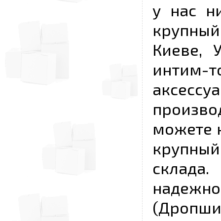
у нас н
крупный
Киеве, 
интим-
аксесс
произво
можете к
крупны
склада
надежно
(Дропш