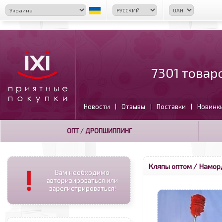
7301 товар
Новости
Отзывы
Поставки
Новинк
|
|
|
ОПТ
/
ДРОПШИППИНГ
Кляпы оптом
/ Наморд
!
Вам необходимо
авторизироваться или
зарегистрироваться!