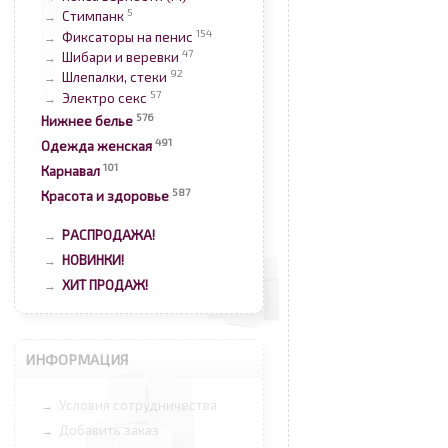
5
Стимпанк
→
154
Фиксаторы на пенис
→
47
Шибари и веревки
→
92
Шлепалки, стеки
→
57
Электро секс
→
576
Нижнее белье
491
Одежда женская
101
Карнавал
587
Красота и здоровье
РАСПРОДАЖА!
→
НОВИНКИ!
→
ХИТ ПРОДАЖ!
→
ИНФОРМАЦИЯ
Условия сотрудничества
→
Добавить заказ
→