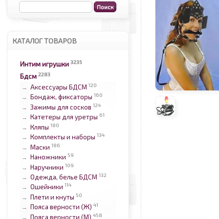
КАТАЛОГ ТОВАРОВ
3235
Интим игрушки
2283
Бдсм
120
Аксессуары БДСМ
→
160
Бондаж, фиксаторы
→
124
Зажимы для сосков
→
61
Катетеры для уретры
→
180
Кляпы
→
134
Комплекты и наборы
→
186
Маски
→
59
Наножники
→
109
Наручники
→
132
Одежда, белье БДСМ
→
114
Ошейники
→
50
Плети и кнуты
→
41
Пояса верности (Ж)
→
458
Пояса верности (М)
→