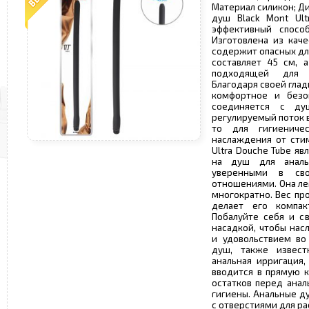
Материал силикон; Ди
душ Black Mont Ult
эффективный способ
Изготовлена из каче
содержит опасных дл
составляет 45 см, 
подходящей для 
Благодаря своей глад
комфортное и безоп
соединяется с ду
регулируемый поток 
то для гигиениче
наслаждения от стим
Ultra Douche Tube я
на душ для аналь
уверенными в св
отношениями. Она ле
многократно. Вес прод
делает его компа
Побалуйте себя и с
насадкой, чтобы на
и удовольствием во
душ, также извест
анальная ирригация,
вводится в прямую к
остатков перед ана
гигиены. Анальные д
с отверстиями для р