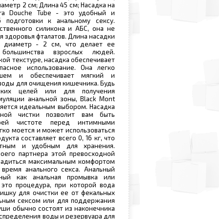
аметр 2 см; Длина 45 см; Насадка на
ra Douche Tube - это удобный и
 подготовки к анальному сексу.
ственного силикона и АБС, она не
я здоровья фталатов. Длина насадки
а диаметр - 2 см, что делает ее
большинства взрослых людей.
кой текстуре, насадка обеспечивает
асное использование. Она легко
шем и обеспечивает мягкий и
воды для очищения кишечника. Будь
ских целей или для получения
уляции анальной зоны, Black Mont
вляется идеальным выбором. Насадка
ной чистки позволит вам быть
оей чистоте перед интимными
гко моется и может использоваться
укта составляет всего 0, 16 кг, что
ктным и удобным для хранения.
воего партнера этой превосходной
сладиться максимальным комфортом
 время анального секса. Анальный
ный как анальная промывка или
 это процедура, при которой вода
ишку для очистки ее от фекальных
льным сексом или для поддержания
уши обычно состоят из наконечника
аспределения воды и резервуара для