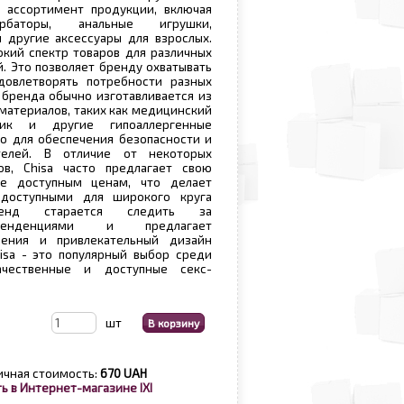
 ассортимент продукции, включая
урбаторы, анальные игрушки,
 другие аксессуары для взрослых.
окий спектр товаров для различных
. Это позволяет бренду охватывать
овлетворять потребности разных
 бренда обычно изготавливается из
 материалов, таких как медицинский
стик и другие гипоаллергенные
о для обеспечения безопасности и
телей. В отличие от некоторых
в, Chisa часто предлагает свою
е доступным ценам, что делает
доступными для широкого круга
ренд старается следить за
тенденциями и предлагает
ения и привлекательный дизайн
isa - это популярный выбор среди
чественные и доступные секс-
шт
ичная стоимость:
670 UAH
ь в Интернет-магазине IXI