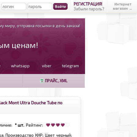
РЕГИСТРАЦИЯ!
Интернет
магазин →
Забыли пароль?
у миру, отправка посылки в день заказа!
вым ценам!
e
whatsapp
viber
telegram
ПРАЙС, XML
ack Mont Ultra Douche Tube по
личие:
* шт.
Рейтинг:
isa; Производство КНР; Цвет черный;