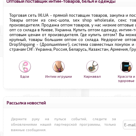
Оптовый поставщик интим-товаров, белья и одежды
Торговая сеть IXI.UA - прямой поставщик товаров, закупка и по
Товары оптом из секс-шопа, sex shop wholesale, секс т
производителя. Продажа оптом товаров, у нас низкие оптовые
опт со склада в Киеве, Украина. Купить оптом одежду, интим-т
оптовым ценам от производителя. Где купить оптом? Вы може
крупный, товары большим оптом со склада. Недорогие опто
DropShipping - (Дропшиппинг), система совместных покупок и
странам СНГ: Украина, Россия, Беларусь, Казахстан, Армения, Г
Бдсм
Интим игрушки
Карнавал
Красота и
здоровье
Рассылка новостей
Держите руку на пульсе событий, следите за
обновлениями нашей партнерской программы, только
важные сообщения.