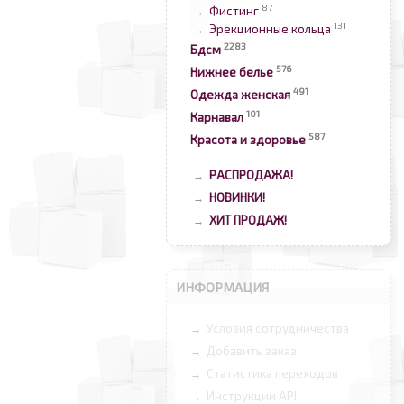
87
Фистинг
→
131
Эрекционные кольца
→
2283
Бдсм
576
Нижнее белье
491
Одежда женская
101
Карнавал
587
Красота и здоровье
РАСПРОДАЖА!
→
НОВИНКИ!
→
ХИТ ПРОДАЖ!
→
ИНФОРМАЦИЯ
Условия сотрудничества
→
Добавить заказ
→
Статистика переходов
→
Инструкции API
→