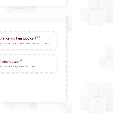
49
Стикини (на соски)
о оптовым ценам Стикеры для груди.
67
Пеньюары
По оптовым ценам Сорочки.