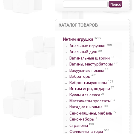
КАТАЛОГ ТОВАРОВ
3235
Интим игрушки
706
Анальные игрушки
→
39
Анальный душ
→
32
Вагинальные шарики
→
251
Вагины, мастурбаторы
→
38
Вакуумные помпы
→
481
Вибраторы
→
407
Вибростимуляторы
→
17
Интим игры, подарки
→
21
Куклы для секса
→
45
Массажеры простаты
→
165
Насадки и кольца
→
15
Секс-машины, мебель
→
7
Секс-наборы
→
138
Страпоны
→
655
Фаллоимитаторы
→