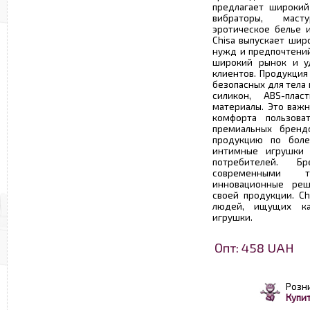
предлагает широкий
вибраторы, маст
эротическое белье и
Chisa выпускает шир
нужд и предпочтений
широкий рынок и уд
клиентов. Продукция
безопасных для тела
силикон, ABS-пла
материалы. Это важн
комфорта пользова
премиальных брендо
продукцию по боле
интимные игрушки 
потребителей. Б
современными 
инновационные реш
своей продукции. Ch
людей, ищущих ка
игрушки.
Опт: 458 UAH
Розн
Купит