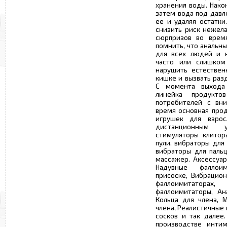
хранения воды. Нако
затем вода под давл
ее и удаляя остатки
снизить риск нежел
сюрпризов во время
помнить, что анальн
для всех людей и н
часто или слишком
нарушить естествен
кишке и вызвать раз
С момента выхода 
линейка продукто
потребителей с вни
время основная прод
игрушек для взрос
дистанционным у
стимуляторы клитор
пули, вибраторы для
вибраторы для паль
массажер. Аксессуар
Надувные фаллои
присоске, Вибрацио
фаллоимитаторах
фаллоимитаторы, Ан
Кольца для члена, 
члена, Реалистичные
сосков и так далее.
производстве интим