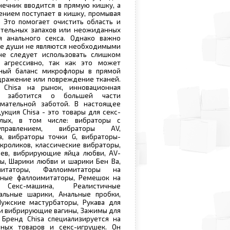
нечник вводится в прямую кишку, а
ением поступает в кишку, промывая
. Это помогает очистить область и
ательных запахов или неожиданных
 анального секса. Однако важно
ые души не являются необходимыми
е следует использовать слишком
 агрессивно, так как это может
ный баланс микрофлоры в прямой
дражение или повреждение тканей.
Chisa на рынок, инновационная
в заботится о большей части
мательной заботой. В настоящее
укция Chisa - это товары для секс-
лых, в том числе: вибраторы с
правлением, вибраторы AV,
а, вибраторы точки G, вибраторы-
 кроликов, классические вибраторы,
цев, вибрирующие яйца любви, AV-
ы, Шарики любви и шарики Бен Ва,
митаторы, Фаллоимитаторы на
нные фаллоимитаторы, Ремешок на
, Секс-машина, Реалистичные
альные шарики, Анальные пробки,
Мужские мастурбаторы, Рукава для
 и вибрирующие вагины, Зажимы для
 Бренд Chisa специализируется на
ных товаров и секс-игрушек. Он