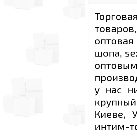
Торговая
товаров,
оптовая 
шопа, se
опто
произво
у нас н
крупный
Киеве, 
интим-