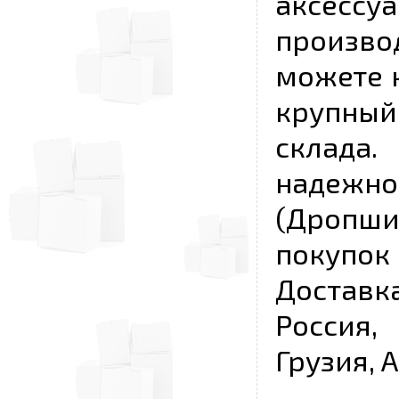
аксесс
произво
можете к
крупны
склада
надежно
(Дропш
покупо
Достав
Россия,
Грузия, 