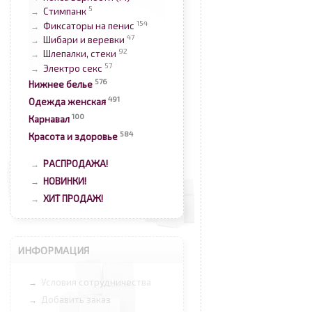
5
Стимпанк
→
154
Фиксаторы на пенис
→
47
Шибари и веревки
→
92
Шлепалки, стеки
→
57
Электро секс
→
576
Нижнее белье
491
Одежда женская
100
Карнавал
584
Красота и здоровье
РАСПРОДАЖА!
→
НОВИНКИ!
→
ХИТ ПРОДАЖ!
→
ИНФОРМАЦИЯ
Условия сотрудничества
→
Добавить заказ
→