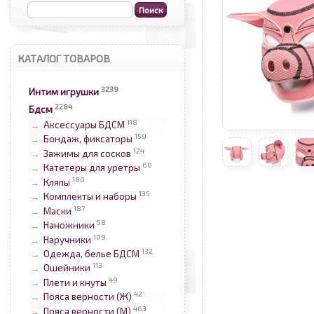
КАТАЛОГ ТОВАРОВ
3239
Интим игрушки
2284
Бдсм
118
Аксессуары БДСМ
→
159
Бондаж, фиксаторы
→
124
Зажимы для сосков
→
60
Катетеры для уретры
→
180
Кляпы
→
135
Комплекты и наборы
→
187
Маски
→
58
Наножники
→
109
Наручники
→
132
Одежда, белье БДСМ
→
113
Ошейники
→
49
Плети и кнуты
→
42
Пояса верности (Ж)
→
463
Пояса верности (М)
→