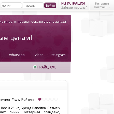
РЕГИСТРАЦИЯ!
Интернет
магазин →
Забыли пароль?
у миру, отправка посылки в день заказа!
вым ценам!
e
whatsapp
viber
telegram
ПРАЙС, XML
личие:
* шт.
Рейтинг:
Вес 0.25 кг; Бренд Banditka; Размер
вет синий; Материал спандекс;