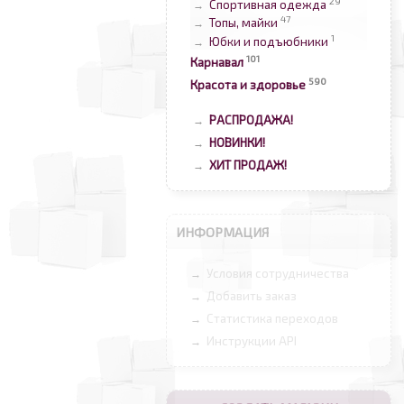
29
Спортивная одежда
→
47
Топы, майки
→
1
Юбки и подъюбники
→
101
Карнавал
590
Красота и здоровье
РАСПРОДАЖА!
→
НОВИНКИ!
→
ХИТ ПРОДАЖ!
→
ИНФОРМАЦИЯ
Условия сотрудничества
→
Добавить заказ
→
Статистика переходов
→
Инструкции API
→