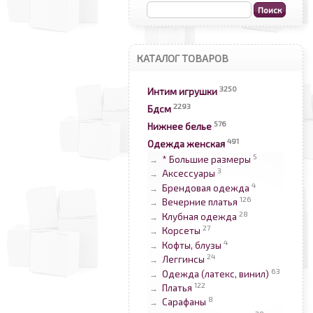
КАТАЛОГ ТОВАРОВ
3250
Интим игрушки
2293
Бдсм
576
Нижнее белье
491
Одежда женская
5
* Большие размеры
→
3
Аксессуары
→
4
Брендовая одежда
→
126
Вечерние платья
→
28
Клубная одежда
→
27
Корсеты
→
4
Кофты, блузы
→
24
Леггинсы
→
63
Одежда (латекс, винил)
→
122
Платья
→
8
Сарафаны
→