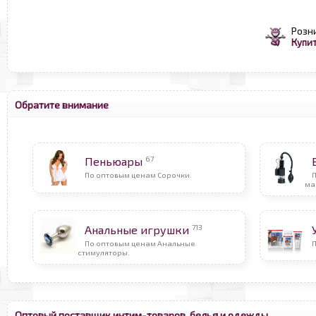
Розн
Купит
Обратите внимание
67
Пеньюары
По оптовым ценам Сорочки.
ма
713
Анальные игрушки
По оптовым ценам Анальные
стимуляторы.
Оптовый поставщик интим-товаров, белья и одежды