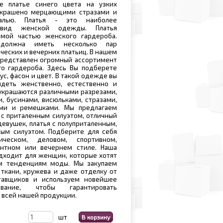
е платье синего цвета на узких
украшено мерцающими стразами и
уалью. Платья - это наиболее
 вид женской одежды. Платья
мой частью женского гардероба.
должна иметь несколько пар
ческих и вечерних платьиц. В нашем
представлен огромный ассортимент
го гардероба. Здесь Вы подберете
ус, фасон и цвет. В такой одежде вы
ядеть женственно, естественно и
 украшаются различными разрезами,
и, бусинами, висюльками, стразами,
ами и ремешками. Мы предлагаем
я с приталенным силуэтом, отличный
девушек, платья с полуприталенным,
ым силуэтом. Подберите для себя
ическом, деловом, спортивном,
антном или вечернем стиле. Наша
дходит для женщин, которые хотят
м тенденциям моды. Мы закупаем
ткани, кружева и даже отделку от
тавщиков и используем новейшее
вание, чтобы гарантировать
 всей нашей продукции.
шт