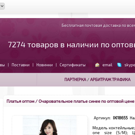
Бесплатная почтовая доставка по всем
7274 товаров в наличии по опто
вы
Поставки
Новинки
Сертификаты
email
skyp
|
|
|
ПАРТНЕРКА
/
АРБИТРАЖ ТРАФИКА
Платья оптом
/ Очаровательное платье синее по оптовой цене
Артикул:
IXI18655
На
Модель коктейльные; 
one size (S/M); Ц