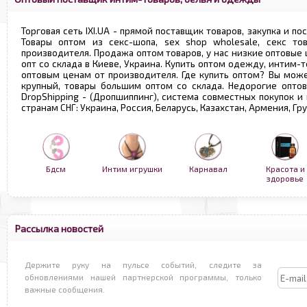
Торговая сеть IXI.UA - прямой поставщик товаров, закупка и по
Товары оптом из секс-шопа, sex shop wholesale, секс т
производителя. Продажа оптом товаров, у нас низкие оптовые
опт со склада в Киеве, Украина. Купить оптом одежду, интим-т
оптовым ценам от производителя. Где купить оптом? Вы може
крупный, товары большим оптом со склада. Недорогие опто
DropShipping - (Дропшиппинг), система совместных покупок и
странам СНГ: Украина, Россия, Беларусь, Казахстан, Армения, Г
Бдсм
Интим игрушки
Карнавал
Красота и
здоровье
Рассылка новостей
Держите руку на пульсе событий, следите за
обновлениями нашей партнерской программы, только
важные сообщения.