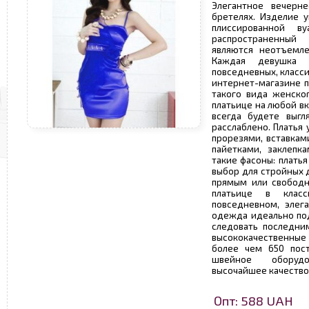
Элегантное вечерне
бретелях. Изделие 
плиссированной в
распространенный
являются неотъемле
Каждая девушка 
повседневных, класси
интернет-магазине 
такого вида женско
платьице на любой вк
всегда будете выгл
расслаблено. Платья
прорезями, вставкам
пайетками, заклепк
такие фасоны: плать
выбор для стройных 
прямым или свободн
платьице в класс
повседневном, элег
одежда идеально по
следовать последни
высококачественные 
более чем 650 пос
швейное оборудо
высочайшее качество
Опт: 588 UAH