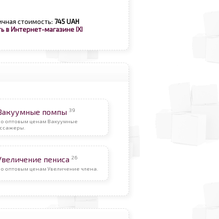
ичная стоимость:
745 UAH
ь в Интернет-магазине IXI
39
Вакуумные помпы
По оптовым ценам Вакуумные
ссажеры.
26
Увеличение пениса
По оптовым ценам Увеличение члена.