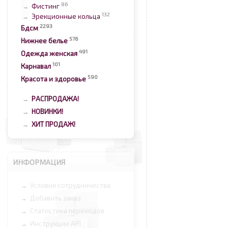
86
Фистинг
→
132
Эрекционные кольца
→
2293
Бдсм
576
Нижнее белье
491
Одежда женская
101
Карнавал
590
Красота и здоровье
РАСПРОДАЖА!
→
НОВИНКИ!
→
ХИТ ПРОДАЖ!
→
ИНФОРМАЦИЯ
Условия сотрудничества
→
Добавить заказ
→
Статистика переходов
→
Инструкции API
→