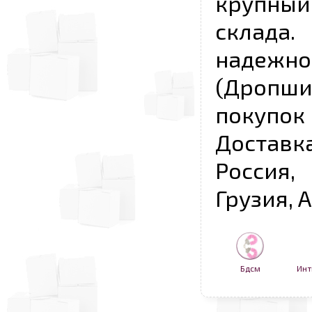
крупны
склада
надежно
(Дропш
покупо
Достав
Россия,
Грузия, 
Бдсм
Инт