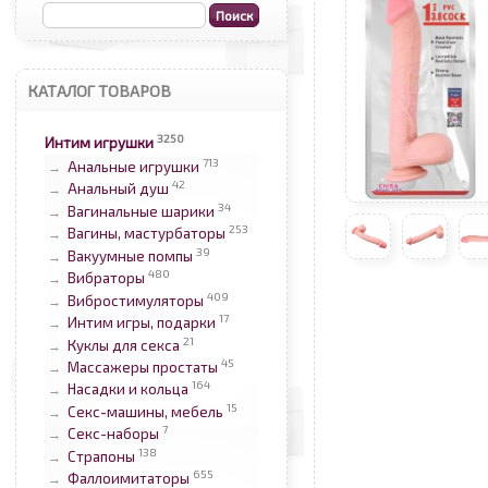
КАТАЛОГ ТОВАРОВ
3250
Интим игрушки
713
Анальные игрушки
→
42
Анальный душ
→
34
Вагинальные шарики
→
253
Вагины, мастурбаторы
→
39
Вакуумные помпы
→
480
Вибраторы
→
409
Вибростимуляторы
→
17
Интим игры, подарки
→
21
Куклы для секса
→
45
Массажеры простаты
→
164
Насадки и кольца
→
15
Секс-машины, мебель
→
7
Секс-наборы
→
138
Страпоны
→
655
Фаллоимитаторы
→