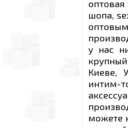
оптовая 
шопа, se
опто
произво
у нас н
крупный
Киеве, 
интим-
аксесс
произво
можете к