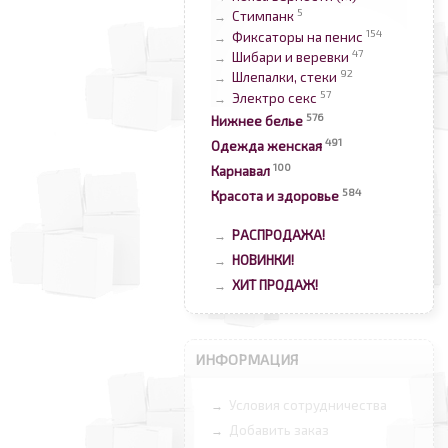
5
Стимпанк
→
154
Фиксаторы на пенис
→
47
Шибари и веревки
→
92
Шлепалки, стеки
→
57
Электро секс
→
576
Нижнее белье
491
Одежда женская
100
Карнавал
584
Красота и здоровье
РАСПРОДАЖА!
→
НОВИНКИ!
→
ХИТ ПРОДАЖ!
→
ИНФОРМАЦИЯ
Условия сотрудничества
→
Добавить заказ
→