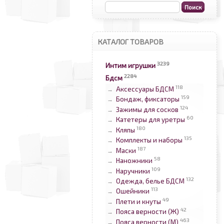
КАТАЛОГ ТОВАРОВ
3239
Интим игрушки
2284
Бдсм
118
Аксессуары БДСМ
→
159
Бондаж, фиксаторы
→
124
Зажимы для сосков
→
60
Катетеры для уретры
→
180
Кляпы
→
135
Комплекты и наборы
→
187
Маски
→
58
Наножники
→
109
Наручники
→
132
Одежда, белье БДСМ
→
113
Ошейники
→
49
Плети и кнуты
→
42
Пояса верности (Ж)
→
463
Пояса верности (М)
→