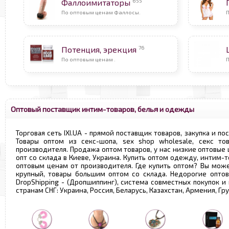
655
Фаллоимитаторы
По оптовым ценам Фаллосы.
76
Потенция, эрекция
По оптовым ценам .
П
Оптовый поставщик интим-товаров, белья и одежды
Торговая сеть IXI.UA - прямой поставщик товаров, закупка и по
Товары оптом из секс-шопа, sex shop wholesale, секс т
производителя. Продажа оптом товаров, у нас низкие оптовые
опт со склада в Киеве, Украина. Купить оптом одежду, интим-т
оптовым ценам от производителя. Где купить оптом? Вы може
крупный, товары большим оптом со склада. Недорогие опто
DropShipping - (Дропшиппинг), система совместных покупок и
странам СНГ: Украина, Россия, Беларусь, Казахстан, Армения, Г