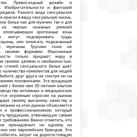
ом. Превосходный дизайн и
. Изобретательности и фантазий
редела. Разного вида сексуальное
е краски в вашу сексуальную жизнь.
ное белье как для мужчин так и для
 из черных кожаных ремней
о опоясывающих эрогенные зоны
во могут подчеркивать грудь
нщины, или опоясать подкачанный
рс мужчины. Трусики тоже не
ть своими формами. Изысканные
ности только придают жару в
ая своими цепями и необычностью.
и стилей сексуального белья дает
о количества комплектов для людей
Любите друг друга не смотря ни на
своими половинками. Эта продукция
ией с более чем 30-летним опытом
изводства интимных и медицинских
уется огромным спросом на рынках
даря своему высокому качеству и
омпании на этих рынках объясняется
м и профессионализмом, который
вать продукцию, отвечающую самым
и требованиям. Важно отметить, что
 не принадлежит ни одному из
ких или европейских брендов. Это
избегать затрат на дорогостоящую