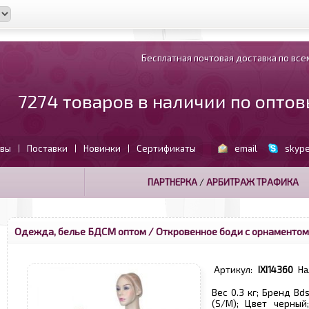
Бесплатная почтовая доставка по всем
7274 товаров в наличии по опто
вы
Поставки
Новинки
Сертификаты
email
skyp
|
|
|
ПАРТНЕРКА
/
АРБИТРАЖ ТРАФИКА
Одежда, белье БДСМ оптом
/ Откровенное боди с орнаментом
Артикул:
IXI14360
На
Вес 0.3 кг; Бренд B
(S/M); Цвет черный