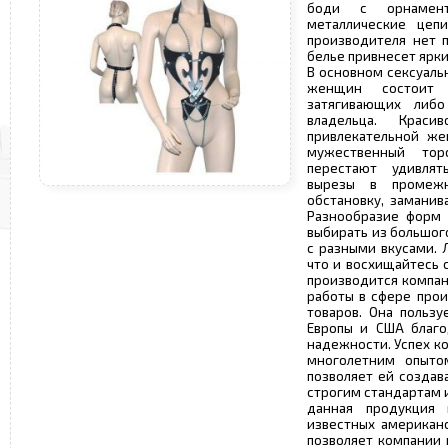
боди с орнамент
металлические цепи
производителя нет п
белье привнесет ярки
В основном сексуаль
женщин состоит
затягивающих либ
владельца. Краси
привлекательной же
мужественный то
перестают удивля
вырезы в промеж
обстановку, заманив
Разнообразие форм 
выбирать из большог
с разными вкусами. 
что и восхищайтесь 
производится компан
работы в сфере про
товаров. Она польз
Европы и США благо
надежности. Успех к
многолетним опыто
позволяет ей созда
строгим стандартам 
данная продукция
известных американс
позволяет компании 