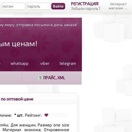
РЕГИСТРАЦИЯ!
Интернет
магазин →
Забыли пароль?
у миру, отправка посылки в день заказа!
вым ценам!
e
whatsapp
viber
telegram
ПРАЙС, XML
 по оптовой цене
личие:
* шт.
Рейтинг:
dsm4u; Для женщин; Размер one size
; Материал экокожа; Откровенное