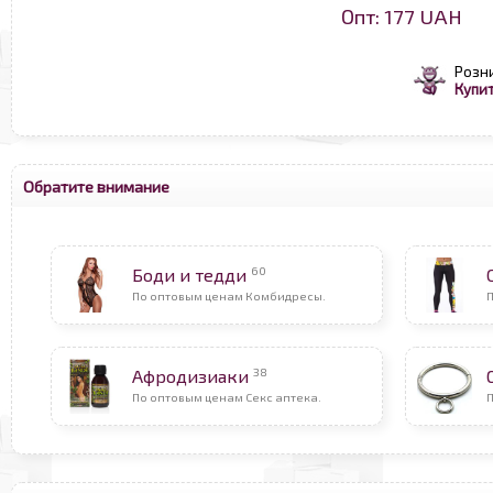
Опт: 177 UAH
Розн
Купит
Обратите внимание
60
Боди и тедди
По оптовым ценам Комбидресы.
П
38
Афродизиаки
По оптовым ценам Секс аптека.