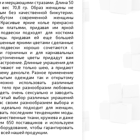
 и мерцающими стразами. Длина 50
., вес 70,8 гр. Образ женщины не
ым без качественной бижутерии.
ибутом современной женщины
 Красивые яркие колье прекрасно
и платьями, придавая им яркой
 подвески подходят для костюма
щицы. придавая ей еще большей
ашенные яркими цветами сделанные
 подвески хорошо сочетаются с
и горничных и для карнавальных
 утонченные цветы придадут вам
настроение. Длинные украшения для
гивают не только шею, а придают
шему декольте. Разное применение
крытым одеждам так и открытому
можно использовать различные
е тело при разнообразии любовных
ядеть очень сексуально и заводить
огатый выбор различных украшений
ас своим разнообразием выбора и
 идеально подходит для женщин,
овать последним тенденциям моды.
ачественные ткани, кружева и даже
ем 650 поставщиков и используем
борудование, чтобы гарантировать
 всей нашей продукции.