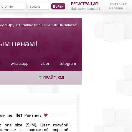
РЕГИСТРАЦИЯ!
Интернет
магазин →
Забыли пароль?
у миру, отправка посылки в день заказа!
вым ценам!
e
whatsapp
viber
telegram
ПРАЙС, XML
аличие:
Нет
Рейтинг:
р one size (S/M); Цвет голубой;
жерелье с золотистой оправой,