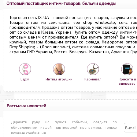
Оптовый поставщик интим-товаров, белья и одежды
Торговая сеть IXI.UA - прямой поставщик товаров, закупка и по
Товары оптом из секс-шопа, sex shop wholesale, секс т
производителя. Продажа оптом товаров, у нас низкие оптовые
опт со склада в Киеве, Украина. Купить оптом одежду, интим-т
оптовым ценам от производителя. Где купить оптом? Вы може
крупный, товары большим оптом со склада. Недорогие опто
DropShipping - (Дропшиппинг), система совместных покупок и
странам СНГ: Украина, Россия, Беларусь, Казахстан, Армения, Г
Бдсм
Интим игрушки
Карнавал
Красота и
здоровье
Рассылка новостей
Держите руку на пульсе событий, следите за
обновлениями нашей партнерской программы, только
важные сообщения.