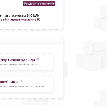
ичная стоимость:
240 UAH
ь в Интернет-магазине IXI
29
Спортивная одежда
о оптовым ценам Для спорта.
114
Ошейники
По оптовым ценам Фиксаторы шеи.