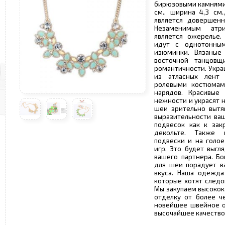
бирюзовыми камнями
см., ширина 4,3 см
является довершенн
Незаменимым атр
является ожерелье.
идут с однотонным
изюминки. Вязаные
восточной танцов
романтичности. Укр
из атласных лент
ролевыми костюмам
нарядов. Красивые
нежности и украсят 
шеи зрительно вытя
выразительности ва
подвесок как к за
декольте. Также 
подвески и на голо
игр. Это будет выгл
вашего партнера. Б
для шеи порадует в
вкуса. Наша одежда
которые хотят след
Мы закупаем высокок
отделку от более ч
новейшее швейное о
высочайшее качество