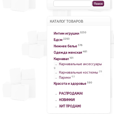
КАТАЛОГ ТОВАРОВ
3250
Интим игрушки
2293
Бдсм
576
Нижнее белье
491
Одежда женская
101
Карнавал
Карнавальные аксессуары
→
9
29
Карнавальные костюмы
→
63
Парики
→
590
Красота и здоровье
РАСПРОДАЖА!
→
НОВИНКИ!
→
ХИТ ПРОДАЖ!
→