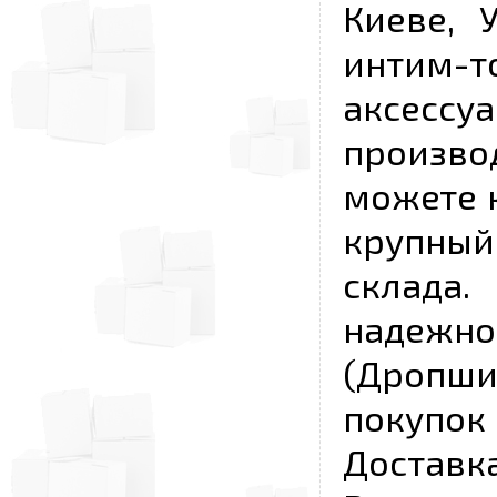
Киеве, 
интим-
аксесс
произво
можете к
крупны
склада
надежно
(Дропш
покупо
Достав