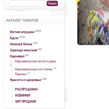
КАТАЛОГ ТОВАРОВ
3250
Интим игрушки
2293
Бдсм
576
Нижнее белье
491
Одежда женская
101
Карнавал
Карнавальные аксессуары
→
9
29
Карнавальные костюмы
→
63
Парики
→
590
Красота и здоровье
РАСПРОДАЖА!
→
НОВИНКИ!
→
ХИТ ПРОДАЖ!
→